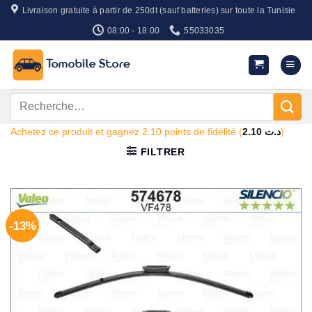
Passer
Livraison gratuite à partir de 250dt (sauf batteries) sur toute la Tunisie
au
08:00 - 18:00
55033035
contenu
Recherche
pour :
Achetez ce produit et gagnez 2.10 points de fidélité (
2.10
د.ت
)
FILTRER
-13%