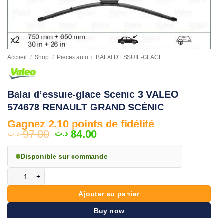
Accueil
/
Shop
/
Pieces auto
/
BALAI D'ESSUIE-GLACE
Balai d’essuie-glace Scenic 3 VALEO
574678 RENAULT GRAND SCÉNIC
Gagnez 2.10 points de fidélité
Le
Le
97.00
84.00
د.ت
د.ت
prix
prix
initial
actuel
Disponible sur commande
était :
est :
quantité de Balai d'essuie-glace Scenic 3 VALEO 574678 RENAULT 
84.00 د.ت.
97.00 د.ت.
Ajouter au panier
Buy now