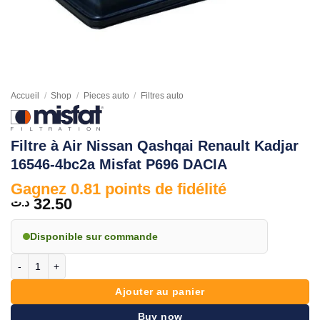
Accueil
/
Shop
/
Pieces auto
/
Filtres auto
Filtre à Air Nissan Qashqai Renault Kadjar
16546-4bc2a Misfat P696 DACIA
Gagnez 0.81 points de fidélité
32.50
د.ت
Disponible sur commande
quantité de Filtre à Air Nissan Qashqai Renault Kadjar 16546-4bc2a M
Ajouter au panier
Buy now