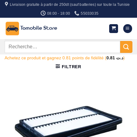
Passer
Livraison gratuite à partir de 250dt (sauf batteries) sur toute la Tunisie
au
08:00 - 18:00
55033035
contenu
Recherche
pour :
Achetez ce produit et gagnez 0.81 points de fidélité (
0.81
د.ت
)
FILTRER