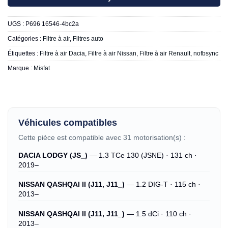
UGS :
P696 16546-4bc2a
Catégories :
Filtre à air
,
Filtres auto
Étiquettes :
Filtre à air Dacia
,
Filtre à air Nissan
,
Filtre à air Renault
,
nofbsync
Marque :
Misfat
Véhicules compatibles
Cette pièce est compatible avec 31 motorisation(s) :
DACIA LODGY (JS_)
— 1.3 TCe 130 (JSNE) · 131 ch ·
2019–
NISSAN QASHQAI II (J11, J11_)
— 1.2 DIG-T · 115 ch ·
2013–
NISSAN QASHQAI II (J11, J11_)
— 1.5 dCi · 110 ch ·
2013–