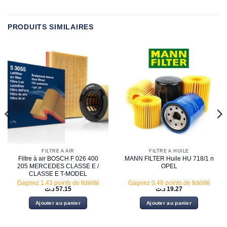
PRODUITS SIMILAIRES
FILTRE À AIR
FILTRE À HUILE
Filtre à air BOSCH F 026 400
MANN FILTER Huile HU 718/1 n
205 MERCEDES CLASSE E /
OPEL
CLASSE E T-MODEL
Gagnez 1.43 points de fidélité
Gagnez 0.48 points de fidélité
د.ت
57.15
د.ت
19.27
Ajouter au panier
Ajouter au panier
21.50 د.ت.