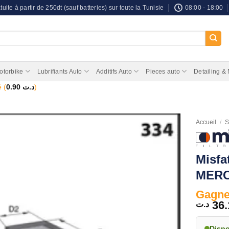
tuite à partir de 250dt (sauf batteries) sur toute la Tunisie
08:00 - 18:00
otorbike
Lubrifiants Auto
Additifs Auto
Pieces auto
Detailing &
 (
0.90
د.ت
)
Accueil
/
S
Misfa
MER
Gagnez
36.
د.ت
Disp