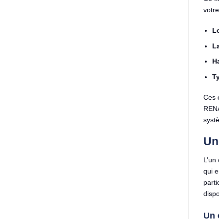
votre
L
La
H
Ty
Ces 
RENAU
syst
Une
L’un 
qui e
parti
dispo
Un 