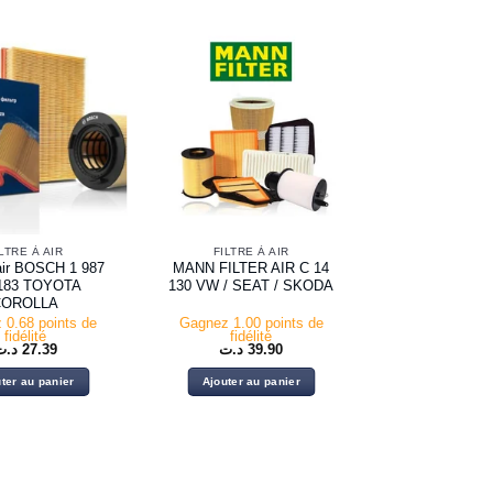
LTRE À AIR
FILTRE À AIR
 air BOSCH 1 987
MANN FILTER AIR C 14
 183 TOYOTA
130 VW / SEAT / SKODA
COROLLA
 0.68 points de
Gagnez 1.00 points de
fidélité
fidélité
د.ت
27.39
د.ت
39.90
ter au panier
Ajouter au panier