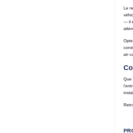
Le re
véhi
— il 
atten
Opte
cons
air-c
Com
Que v
l’en
insta
Retr
PR