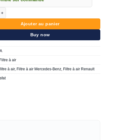
de Misfat P590A RENAULT / MERCEDES
Ajouter au panier
Buy now
A
Filtre à air
filtre à air
,
Filtre à air Mercedes-Benz
,
Filtre à air Renault
sfat