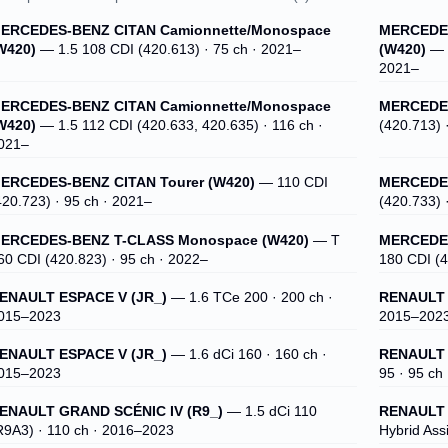
ERCEDES-BENZ CITAN Camionnette/Monospace
MERCEDES
W420)
— 1.5 108 CDI (420.613) · 75 ch · 2021–
(W420)
— 1
2021–
ERCEDES-BENZ CITAN Camionnette/Monospace
MERCEDES
W420)
— 1.5 112 CDI (420.633, 420.635) · 116 ch ·
(420.713) 
021–
ERCEDES-BENZ CITAN Tourer (W420)
— 110 CDI
MERCEDES
420.723) · 95 ch · 2021–
(420.733) 
ERCEDES-BENZ T-CLASS Monospace (W420)
— T
MERCEDES
60 CDI (420.823) · 95 ch · 2022–
180 CDI (4
ENAULT ESPACE V (JR_)
— 1.6 TCe 200 · 200 ch ·
RENAULT 
015–2023
2015–202
ENAULT ESPACE V (JR_)
— 1.6 dCi 160 · 160 ch ·
RENAULT 
015–2023
95 · 95 ch
ENAULT GRAND SCÉNIC IV (R9_)
— 1.5 dCi 110
RENAULT 
R9A3) · 110 ch · 2016–2023
Hybrid Ass