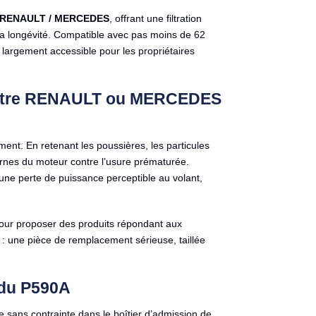
RENAULT / MERCEDES
, offrant une filtration
sa longévité. Compatible avec pas moins de 62
t largement accessible pour les propriétaires
ur votre RENAULT ou MERCEDES
ement. En retenant les poussières, les particules
ternes du moteur contre l’usure prématurée.
ne perte de puissance perceptible au volant,
 pour proposer des produits répondant aux
 : une pièce de remplacement sérieuse, taillée
 du P590A
e sans contrainte dans le boîtier d’admission de