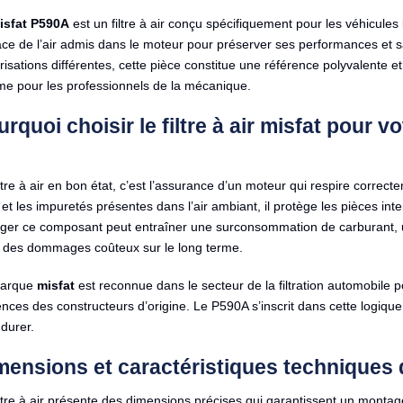
isfat P590A
est un filtre à air conçu spécifiquement pour les véhicules
ace de l’air admis dans le moteur pour préserver ses performances et 
isations différentes, cette pièce constitue une référence polyvalente e
e pour les professionnels de la mécanique.
urquoi choisir le filtre à air misfat po
ltre à air en bon état, c’est l’assurance d’un moteur qui respire correct
 et les impuretés présentes dans l’air ambiant, il protège les pièces in
iger ce composant peut entraîner une surconsommation de carburant, u
e des dommages coûteux sur le long terme.
arque
misfat
est reconnue dans le secteur de la filtration automobile
nces des constructeurs d’origine. Le P590A s’inscrit dans cette logique
durer.
mensions et caractéristiques techniques
ltre à air présente des dimensions précises qui garantissent un montag