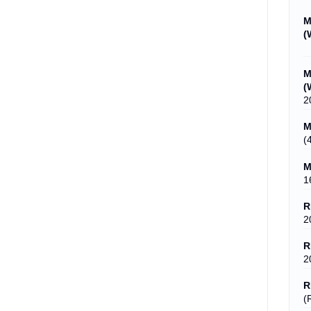
M
(
M
(
2
M
(
M
1
R
2
R
2
R
(