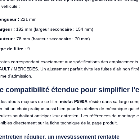
 véhicule :
ongueur :
221 mm
rgeur :
192 mm (largeur secondaire : 154 mm)
auteur :
78 mm (hauteur secondaire : 70 mm)
pe de filtre :
9
cotes correspondent exactement aux spécifications des emplacements d
LT / MERCEDES. Un ajustement parfait évite les fuites d’air non filtré, 
ème d’admission.
 compatibilité étendue pour simplifier l’
des atouts majeurs de ce filtre
misfat P590A
réside dans sa large compat
n fait un choix pratique aussi bien pour les ateliers de mécanique qui c
culiers souhaitant anticiper leur entretien. Les références de montage e
nibles directement sur la fiche technique de la page produit.
entretien régulier, un investissement rentable