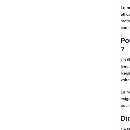
Le
m
effic
motor
comm
Po
?
Un fi
fines
Négl
voir
La m
exige
pour 
Di
Ce fi