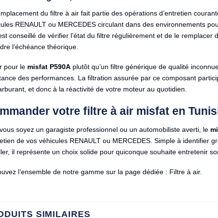
mplacement du filtre à air fait partie des opérations d’entretien cour
cules RENAULT ou MERCEDES circulant dans des environnements pous
est conseillé de vérifier l’état du filtre régulièrement et de le remplac
dre l’échéance théorique.
r pour le
misfat P590A
plutôt qu’un filtre générique de qualité inconnue
tance des performances. La filtration assurée par ce composant parti
arburant, et donc à la réactivité de votre moteur au quotidien.
mander votre filtre à air misfat en Tunis
ous soyez un garagiste professionnel ou un automobiliste averti, le
mi
tretien de vos véhicules RENAULT ou MERCEDES. Simple à identifier grâ
ller, il représente un choix solide pour quiconque souhaite entretenir 
ouvez l’ensemble de notre gamme sur la page dédiée :
Filtre à air
.
ODUITS SIMILAIRES