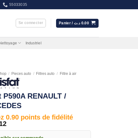
55033035
Se connecter
Panier /
د.ت
0.00
 Nettoyage
Industriel
hop
/
Pieces auto
/
Filtres auto
/
Filtre à air
t P590A RENAULT /
CEDES
 0.90 points de fidélité
12
onible sur commande