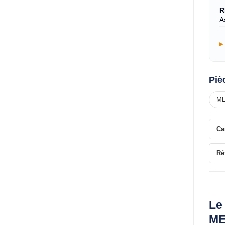
R
A
Piè
ME
Ca
Ré
Le 
ME