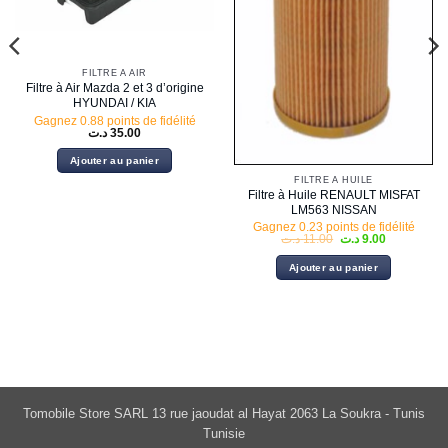
FILTRE À AIR
Filtre à Air Mazda 2 et 3 d’origine
HYUNDAI / KIA
19.20 د.ت.
Gagnez 0.88 points de fidélité
د.ت
35.00
Ajouter au panier
FILTRE À HUILE
Filtre à Huile RENAULT MISFAT
LM563 NISSAN
Gagnez 0.23 points de fidélité
Le
Le
د.ت
11.00
د.ت
9.00
prix
prix
initial
actuel
Ajouter au panier
était :
est :
9.00 د.ت.
11.00 د.ت.
Tomobile Store SARL 13 rue jaoudat al Hayat 2063 La Soukra - Tunis
Tunisie