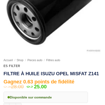
Accueil
/
Shop
/
Pieces auto
/
Filtres auto
ES FILTER
FILTRE À HUILE ISUZU OPEL MISFAT Z141
Gagnez 0.63 points de fidélité
Le
Le
28.00
25.00
د.ت
د.ت
prix
prix
initial
actuel
Disponible sur commande
était :
est :
quantité de FILTRE À HUILE ISUZU OPEL MISFAT Z141