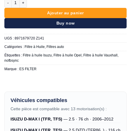
25.00 د.ت.
28.00 د.ت.
Ajouter au panier
Buy now
UGS :
8971679720 Z141
Catégories :
Filtre à Huile
,
Filtres auto
Étiquettes :
Filtre à huile Isuzu
,
Filtre à huile Opel
,
Filtre à huile Vauxhall
,
nofbsync
Marque :
ES FILTER
Véhicules compatibles
Cette pièce est compatible avec 13 motorisation(s) :
ISUZU D-MAX I (TFR, TFS)
— 2.5 · 76 ch · 2006–2012
ISUZU D-MAX I (TFR, TFS)
— 2.5 DiTD (TFR86_) · 116 ch