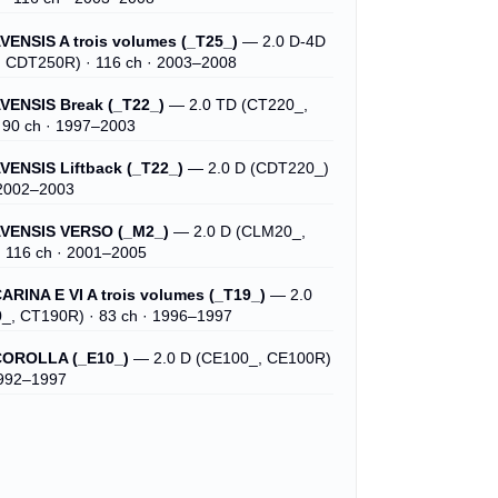
ENSIS A trois volumes (_T25_)
— 2.0 D-4D
 CDT250R) · 116 ch · 2003–2008
VENSIS Break (_T22_)
— 2.0 TD (CT220_,
 90 ch · 1997–2003
ENSIS Liftback (_T22_)
— 2.0 D (CDT220_)
 2002–2003
VENSIS VERSO (_M2_)
— 2.0 D (CLM20_,
 116 ch · 2001–2005
RINA E VI A trois volumes (_T19_)
— 2.0
_, CT190R) · 83 ch · 1996–1997
OROLLA (_E10_)
— 2.0 D (CE100_, CE100R)
1992–1997