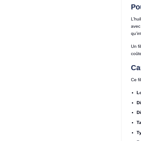
Pou
L’hui
avec 
qu’in
Un fi
coût
Ca
Ce fi
L
Di
D
T
Ty