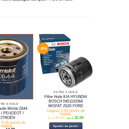
-9%
FILTRE À HUILE
Filtre Huile KIA HYUNDAI
BOSCH 0451103366
TRE À HUILE
MISFAT Z620 FORD
 huile Misfat Z644
Gagnez 0.80 points de
 / PEUGEOT /
fidélité
Le
Le
CITROËN
د.ت
35.14
د.ت
32.00
prix
prix
 0.35 points de
initial
actuel
fidélité
Ajouter au panier
était :
est :