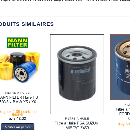
ODUITS SIMILAIRES
FILTRE À HUILE
ANN FILTER Huile HU
720/3 x BMW X5 / X6
FIL
Filtre a
Gagnez 1.06 points de
FORD
fidélité
د.ت
42.32
FILTRE À HUILE
Filtre à Huile PSA SUZUKI
Gagnez
Ajouter au panier
MISFAT Z439