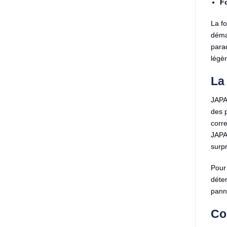
F
La f
démar
parad
légèr
La
JAPA
des 
corr
JAPA
surp
Pour 
déter
panne
Com