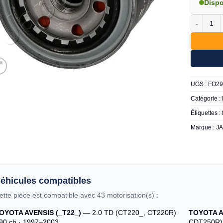
Disp
quantité d
UGS :
FO2
Catégorie :
Étiquettes :
Marque :
J
éhicules compatibles
ette pièce est compatible avec 43 motorisation(s) :
OYOTA AVENSIS (_T22_)
— 2.0 TD (CT220_, CT220R)
TOYOTA A
 90 ch · 1997–2003
CDT250R) 