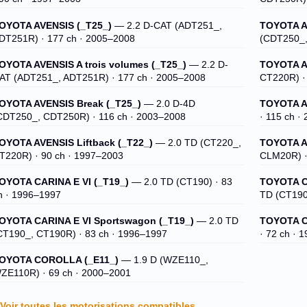
OYOTA AVENSIS (_T25_)
— 2.2 D-CAT (ADT251_,
TOYOTA AV
DT251R) · 177 ch · 2005–2008
(CDT250_,
OYOTA AVENSIS A trois volumes (_T25_)
— 2.2 D-
TOYOTA A
AT (ADT251_, ADT251R) · 177 ch · 2005–2008
CT220R) ·
OYOTA AVENSIS Break (_T25_)
— 2.0 D-4D
TOYOTA AV
CDT250_, CDT250R) · 116 ch · 2003–2008
· 115 ch ·
OYOTA AVENSIS Liftback (_T22_)
— 2.0 TD (CT220_,
TOYOTA A
T220R) · 90 ch · 1997–2003
CLM20R) ·
OYOTA CARINA E VI (_T19_)
— 2.0 TD (CT190) · 83
TOYOTA CA
h · 1996–1997
TD (CT190
OYOTA CARINA E VI Sportswagon (_T19_)
— 2.0 TD
TOYOTA C
CT190_, CT190R) · 83 ch · 1996–1997
· 72 ch · 
OYOTA COROLLA (_E11_)
— 1.9 D (WZE110_,
ZE110R) · 69 ch · 2000–2001
Voir toutes les motorisations compatibles