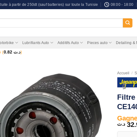
tuite à partir de 250dt (sauf batteries) sur toute la Tunisie
08:00 - 18:00
otorbike
Lubrifiants Auto
Additifs Auto
Pieces auto
Detailing &
 (
0.82
د.ت
)
Accueil
/
S
Filtr
CE140
Gagnez
32.
د.ت