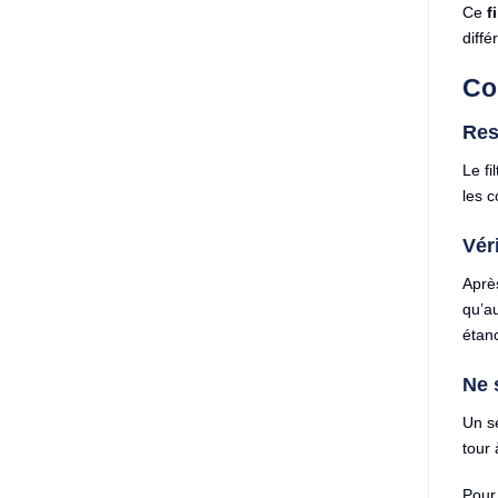
Ce
f
diffé
Co
Res
Le fi
les c
Vér
Après
qu’au
étanc
Ne 
Un se
tour 
Pour 