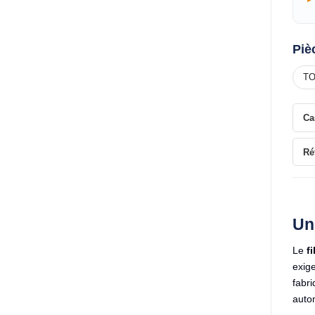
Piè
TO
Ca
Ré
Un
Le
fi
exig
fabri
autom