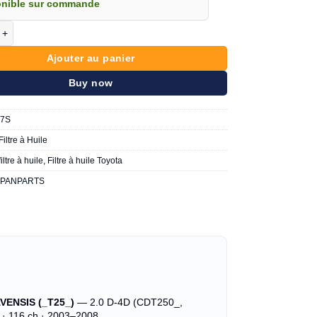
onible sur commande
e Filtre A Huile Toyota Corolla CE140 Taxi
Ajouter au panier
Buy now
97S
Filtre à Huile
filtre à huile
,
Filtre à huile Toyota
APANPARTS
VENSIS (_T25_)
— 2.0 D-4D (CDT250_,
· 116 ch · 2003–2008