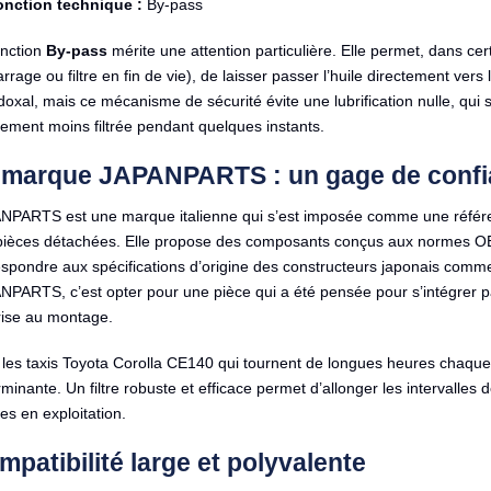
onction technique :
By-pass
onction
By-pass
mérite une attention particulière. Elle permet, dans cer
rage ou filtre en fin de vie), de laisser passer l’huile directement vers 
oxal, mais ce mécanisme de sécurité évite une lubrification nulle, qui s
ement moins filtrée pendant quelques instants.
 marque JAPANPARTS : un gage de conf
NPARTS est une marque italienne qui s’est imposée comme une référen
pièces détachées. Elle propose des composants conçus aux normes OE (
espondre aux spécifications d’origine des constructeurs japonais comm
NPARTS, c’est opter pour une pièce qui a été pensée pour s’intégrer p
rise au montage.
les taxis Toyota Corolla CE140 qui tournent de longues heures chaque jou
minante. Un filtre robuste et efficace permet d’allonger les intervalle
s en exploitation.
patibilité large et polyvalente