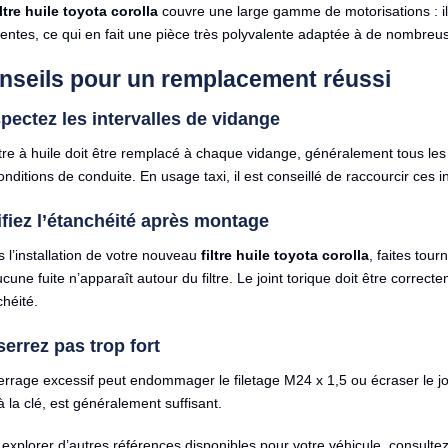
iltre huile toyota corolla
couvre une large gamme de motorisations : il
rentes, ce qui en fait une pièce très polyvalente adaptée à de nombreu
nseils pour un remplacement réussi
pectez les intervalles de vidange
ltre à huile doit être remplacé à chaque vidange, généralement tous les 
onditions de conduite. En usage taxi, il est conseillé de raccourcir ces in
ifiez l’étanchéité après montage
 l’installation de votre nouveau
filtre huile toyota corolla
, faites tou
cune fuite n’apparaît autour du filtre. Le joint torique doit être corre
héité.
serrez pas trop fort
rrage excessif peut endommager le filetage M24 x 1,5 ou écraser le jo
à la clé, est généralement suffisant.
explorer d’autres références disponibles pour votre véhicule, consulte