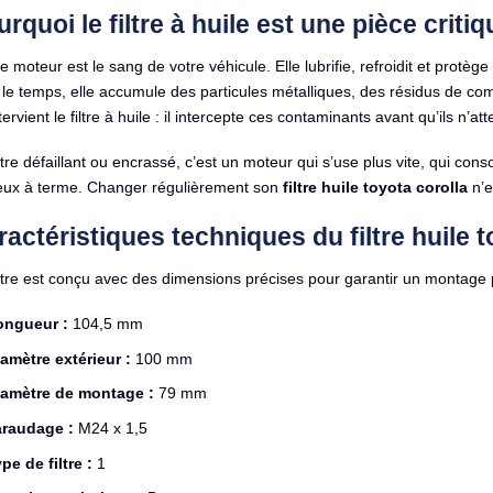
rquoi le filtre à huile est une pièce critiq
le moteur est le sang de votre véhicule. Elle lubrifie, refroidit et pro
le temps, elle accumule des particules métalliques, des résidus de com
tervient le filtre à huile : il intercepte ces contaminants avant qu’ils n’a
ltre défaillant ou encrassé, c’est un moteur qui s’use plus vite, qui c
eux à terme. Changer régulièrement son
filtre huile toyota corolla
n’e
ractéristiques techniques du filtre huil
ltre est conçu avec des dimensions précises pour garantir un montage par
ongueur :
104,5 mm
amètre extérieur :
100 mm
iamètre de montage :
79 mm
araudage :
M24 x 1,5
pe de filtre :
1