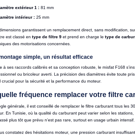
amètre extérieur 1 :
81 mm
amètre intérieur :
25 mm
dimensions garantissent un remplacement direct, sans modification, s
ltre est classé en
type de filtre 9
et prend en charge le
type de carbur
niques des motorisations concernées.
montage simple, un résultat efficace
 à ses raccords calibrés et sa conception robuste, le misfat F168 s’i
ssionnel ou bricoleur averti. La précision des diamètres évite toute pri
l crucial pour la sécurité et la performance du moteur.
uelle fréquence remplacer votre filtre ca
gle générale, il est conseillé de remplacer le filtre carburant tous les
r. En Tunisie, où la qualité du carburant peut varier selon les stations
ssé plus tôt que prévu n’est pas rare, surtout en usage urbain intensif.
us constatez des hésitations moteur, une pression carburant insuffisa