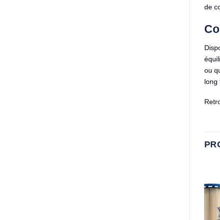
de co
Co
Disp
équil
ou qu
long
Retr
PR