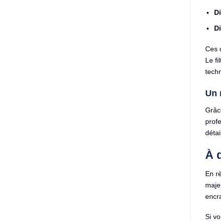
Di
Di
Ces 
Le fi
tech
Un 
Grâce
profe
détai
À q
En rè
majeu
encra
Si vo