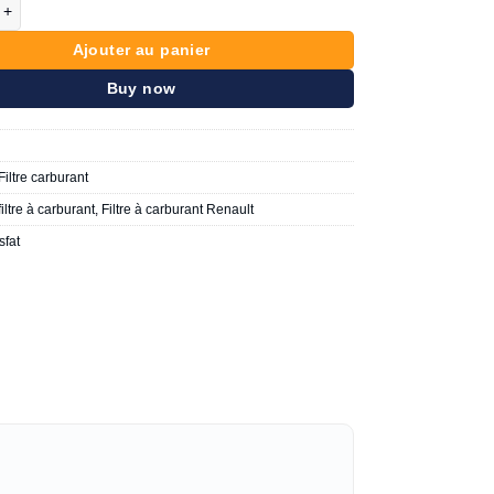
de Misfat F168 RENAULT
Ajouter au panier
Buy now
Filtre carburant
filtre à carburant
,
Filtre à carburant Renault
sfat