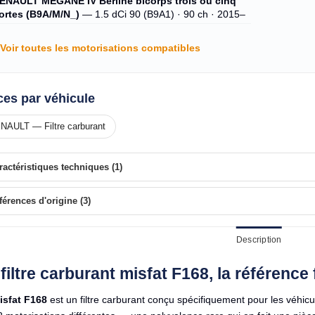
ENAULT MEGANE IV Berline bicorps trois ou cinq
ortes (B9A/M/N_)
— 1.5 dCi 90 (B9A1) · 90 ch · 2015–
Voir toutes les motorisations compatibles
ces par véhicule
NAULT — Filtre carburant
ractéristiques techniques (1)
férences d'origine (3)
Description
 filtre carburant misfat F168, la référenc
isfat F168
est un filtre carburant conçu spécifiquement pour les véhic