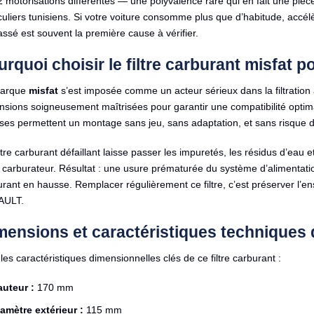
 motorisations différentes — une polyvalence rare qui en fait une pièc
culiers tunisiens. Si votre voiture consomme plus que d’habitude, accélè
ssé est souvent la première cause à vérifier.
urquoi choisir le filtre carburant misfat
arque
misfat
s’est imposée comme un acteur sérieux dans la filtration
sions soigneusement maîtrisées pour garantir une compatibilité optimal
ses permettent un montage sans jeu, sans adaptation, et sans risque de
ltre carburant défaillant laisse passer les impuretés, les résidus d’eau et
e carburateur. Résultat : une usure prématurée du système d’alimentat
rant en hausse. Remplacer régulièrement ce filtre, c’est préserver l’en
AULT.
mensions et caractéristiques techniques 
 les caractéristiques dimensionnelles clés de ce filtre carburant :
auteur :
170 mm
amètre extérieur :
115 mm