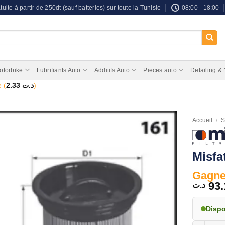
tuite à partir de 250dt (sauf batteries) sur toute la Tunisie
08:00 - 18:00
otorbike
Lubrifiants Auto
Additifs Auto
Pieces auto
Detailing &
 (
2.33
د.ت
)
Accueil
/
S
Misf
Gagnez
93.
د.ت
Disp