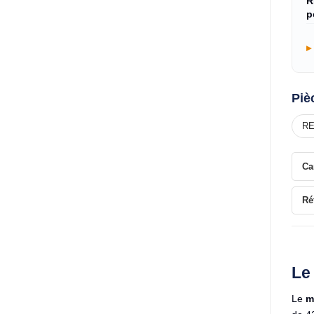
R
p
Piè
RE
Ca
Ré
Le
Le
m