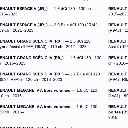
ENAULT ESPACE V (JR_)
— 1.6 dCi 130 · 130 ch ·
RENAULT 
015–2023
2015–202
ENAULT ESPACE V (JR_)
— 2.0 Blue dCi 190 (JRAL) ·
RENAULT 
89 ch · 2021–2023
(R9A3) · 1
ENAULT GRAND SCÉNIC IV (R9_)
— 1.5 dCi 110
RENAULT 
ybrid Assist (R9AE, R9A3) · 110 ch · 2017–2023
Assist (R9
ENAULT GRAND SCÉNIC IV (R9_)
— 1.6 dCi 130 · 130
RENAULT 
h · 2016–2023
ch · 2016
ENAULT GRAND SCÉNIC IV (R9_)
— 1.7 Blue dCi 120
RENAULT 
R9A7, R9A8) · 120 ch · 2018–2023
(R9A7, R9
ENAULT MEGANE IV A trois volumes
— 1.5 dCi 110 ·
RENAULT 
10 ch · 2016–
(LVA1) · 9
ENAULT MEGANE IV A trois volumes
— 1.6 dCi 130 ·
RENAULT M
30 ch · 2016–
portes (B
2015–