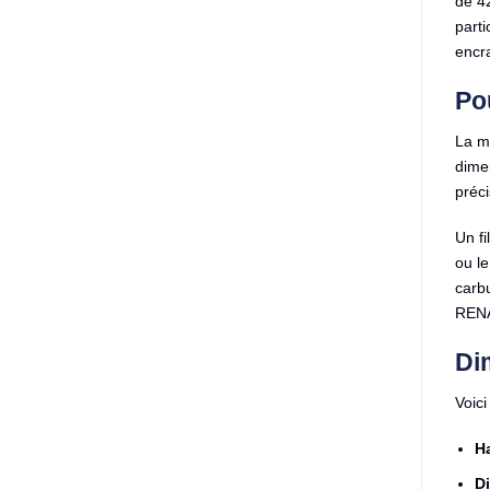
de 42
parti
encra
Po
La m
dimen
préci
Un fi
ou l
carbu
REN
Di
Voici
H
Di