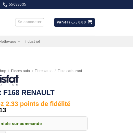
55033035
Se connecter
Panier /
د.ت
0.00
 Nettoyage
Industriel
hop
/
Pieces auto
/
Filtres auto
/
Filtre carburant
at F168 RENAULT
 2.33 points de fidélité
13
onible sur commande