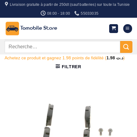
Passer
Livraison gratuite à partir de 250dt (sauf batteries) sur toute la Tunisie
au
08:00 - 18:00
55033035
contenu
Recherche
pour :
Achetez ce produit et gagnez 1.98 points de fidélité (
1.98
د.ت
)
FILTRER