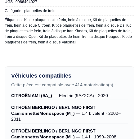
UGS :
0986494027
Catégorie :
plaquettes de frein
Étiquettes :
Kit de plaquettes de frein, frein à disque
,
Kit de plaquettes de
frein, frein à disque Citroën
,
Kit de plaquettes de frein, frein à disque Ds
,
Kit
de plaquettes de frein, frein à disque Iran Khodro
,
Kit de plaquettes de frein,
frein à disque Opel
,
Kit de plaquettes de frein, frein à disque Peugeot
,
Kit de
plaquettes de frein, frein à disque Vauxhall
Véhicules compatibles
Cette pièce est compatible avec 414 motorisation(s) :
CITROËN AMI (9A_)
— Electric (9AZ2CA) · 2020–
CITROËN BERLINGO / BERLINGO FIRST
Camionnette/Monospace (M_)
— 1.4 bivalent · 2002–
2011
CITROËN BERLINGO / BERLINGO FIRST
Camionnette/Monospace (M_)
— 1.4 i · 1999–2008