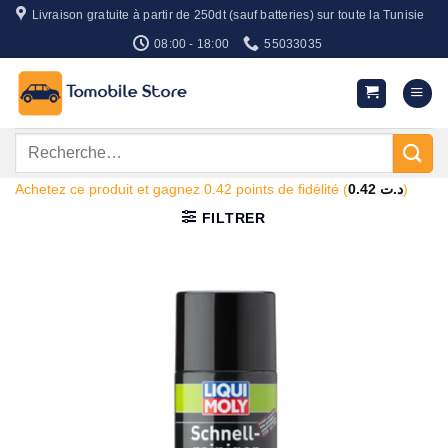
Passer
Livraison gratuite à partir de 250dt (sauf batteries) sur toute la Tunisie
au
08:00 - 18:00
55033035
contenu
Recherche
pour :
Achetez ce produit et gagnez 0.42 points de fidélité (
0.42
د.ت
)
FILTRER