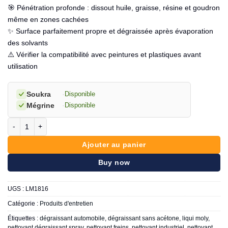
🎯 Pénétration profonde : dissout huile, graisse, résine et goudron
même en zones cachées
✨ Surface parfaitement propre et dégraissée après évaporation
des solvants
⚠️ Vérifier la compatibilité avec peintures et plastiques avant
utilisation
Soukra
·
Disponible
Mégrine
·
Disponible
quantité de LIQUI MOLY Nettoyeur Rapide Spray
Ajouter au panier
Buy now
UGS :
LM1816
Catégorie :
Produits d'entretien
Étiquettes :
dégraissant automobile
,
dégraissant sans acétone
,
liqui moly
,
nettoyant dégraissant spray
,
nettoyant freins
,
nettoyant industriel
,
nettoyant