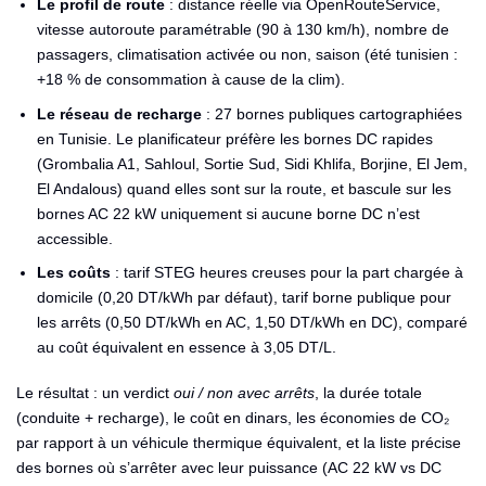
Le profil de route
: distance réelle via OpenRouteService,
vitesse autoroute paramétrable (90 à 130 km/h), nombre de
passagers, climatisation activée ou non, saison (été tunisien :
+18 % de consommation à cause de la clim).
Le réseau de recharge
: 27 bornes publiques cartographiées
en Tunisie. Le planificateur préfère les bornes DC rapides
(Grombalia A1, Sahloul, Sortie Sud, Sidi Khlifa, Borjine, El Jem,
El Andalous) quand elles sont sur la route, et bascule sur les
bornes AC 22 kW uniquement si aucune borne DC n’est
accessible.
Les coûts
: tarif STEG heures creuses pour la part chargée à
domicile (0,20 DT/kWh par défaut), tarif borne publique pour
les arrêts (0,50 DT/kWh en AC, 1,50 DT/kWh en DC), comparé
au coût équivalent en essence à 3,05 DT/L.
Le résultat : un verdict
oui / non avec arrêts
, la durée totale
(conduite + recharge), le coût en dinars, les économies de CO₂
par rapport à un véhicule thermique équivalent, et la liste précise
des bornes où s’arrêter avec leur puissance (AC 22 kW vs DC