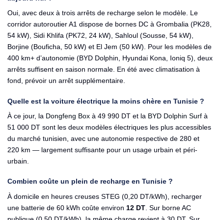
Oui, avec deux à trois arrêts de recharge selon le modèle. Le
corridor autoroutier A1 dispose de bornes DC à Grombalia (PK28,
54 kW), Sidi Khlifa (PK72, 24 kW), Sahloul (Sousse, 54 kW),
Borjine (Bouficha, 50 kW) et El Jem (50 kW). Pour les modèles de
400 km+ d’autonomie (BYD Dolphin, Hyundai Kona, Ioniq 5), deux
arrêts suffisent en saison normale. En été avec climatisation à
fond, prévoir un arrêt supplémentaire.
Quelle est la voiture électrique la moins chère en Tunisie ?
À ce jour, la
Dongfeng Box
à 49 990 DT et la
BYD Dolphin Surf
à
51 000 DT sont les deux modèles électriques les plus accessibles
du marché tunisien, avec une autonomie respective de 280 et
220 km — largement suffisante pour un usage urbain et péri-
urbain.
Combien coûte un plein de recharge en Tunisie ?
À domicile en heures creuses STEG (0,20 DT/kWh), recharger
une batterie de 60 kWh coûte environ
12 DT
. Sur borne AC
publique (0,50 DT/kWh), la même charge revient à 30 DT. Sur