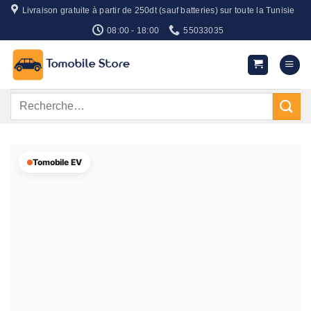
Passer
Livraison gratuite à partir de 250dt (sauf batteries) sur toute la Tunisie
au
08:00 - 18:00
55033035
contenu
Recherche
pour :
Tomobile EV