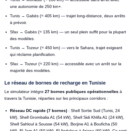
une autonomie de 250 km+.
Tunis → Gabès
(≈ 405 km) — trajet long-distance, deux arrêts
à prévoir.
Sfax → Gabès
(≈ 135 km) — un seul plein suffit pour la plupart
des modèles.
Tunis → Tozeur
(≈ 450 km) — vers le Sahara, trajet exigeant
qui réclame planification.
Sfax → Tozeur
(≈ 220 km) — accessible avec un arrêt sur la
majorité des modèles.
Le réseau de bornes de recharge en Tunisie
Le simulateur intègre
27 bornes publiques opérationnelles
à
travers la Tunisie, réparties sur les principaux corridors :
Réseau DC rapide (7 bornes)
: Shell Sortie Sud (Tunis, 24
kW), Shell Grombalia A1 (54 kW), Shell Sidi Khlifa A1 (24 kW),
Shell Sahloul à Sousse (54 kW), Borjine A1 à Bouficha (50
kW), El Jem A1 (50 kW), El Andalous à Ariana (60 kW). Ce sont