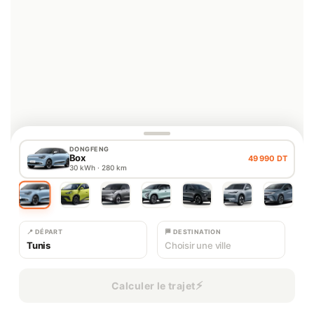
DONGFENG
Box
49 990 DT
30
kWh ·
280
km
📍
DÉPART
🏁
DESTINATION
Tunis
Choisir une ville
⚡
Calculer le trajet