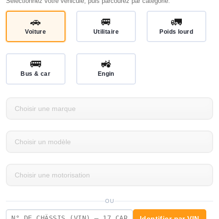
Sélectionnez votre véhicule, puis parcourez par catégorie.
🚗
🚐
🚛
Voiture
Utilitaire
Poids lourd
🚌
🚜
Bus & car
Engin
OU
Identifier par VIN