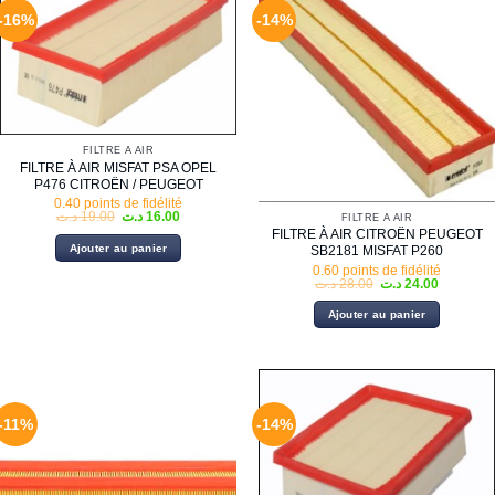
-16%
-14%
FILTRE À AIR
FILTRE À AIR MISFAT PSA OPEL
P476 CITROËN / PEUGEOT
0.40 points de fidélité
Le
Le
د.ت
19.00
د.ت
16.00
FILTRE À AIR
prix
prix
FILTRE À AIR CITROËN PEUGEOT
initial
actuel
Ajouter au panier
SB2181 MISFAT P260
était :
est :
16.00 د.ت.
19.00 د.ت.
0.60 points de fidélité
Le
Le
د.ت
28.00
د.ت
24.00
prix
prix
initial
actuel
Ajouter au panier
était :
est :
28.00 د.ت.
-11%
-14%