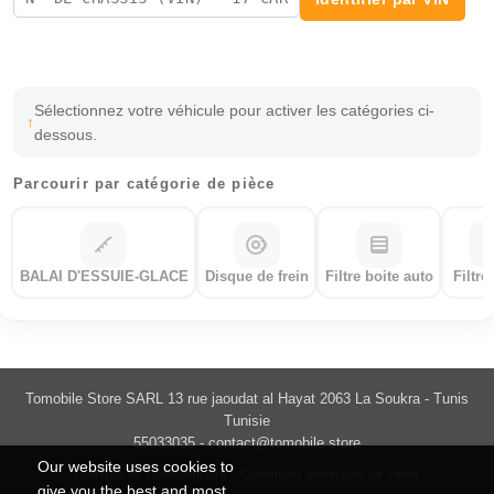
Sélectionnez votre véhicule pour activer les catégories ci-
dessous.
Parcourir par catégorie de pièce
BALAI D'ESSUIE-GLACE
Disque de frein
Filtre boite auto
Filtre
Tomobile Store SARL 13 rue jaoudat al Hayat 2063 La Soukra - Tunis
Tunisie
55033035 -
contact@tomobile.store
Our website uses cookies to
Politique de confidentialité
Conditions générales de vente
give you the best and most