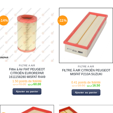
-14%
-11%
FILTRE À AIR
FILTRE À AIR
Filtre à Air FIAT PEUGEOT
FILTRE À AIR CITROËN PEUGEOT
CITROËN EUROREPAR
MISFAT P210A SUZUKI
1611158280 MISFAT R449
1.50 points de fidélité
0.41 points de fidélité
Le
Le
د.ت
70.00
د.ت
60.00
Le
Le
د.ت
18.50
د.ت
16.50
prix
prix
prix
prix
initial
actuel
initial
actuel
Ajouter au panier
Ajouter au panier
était :
est :
était :
est :
60.00 د.ت.
70.00 د.ت.
18.50 د.ت.