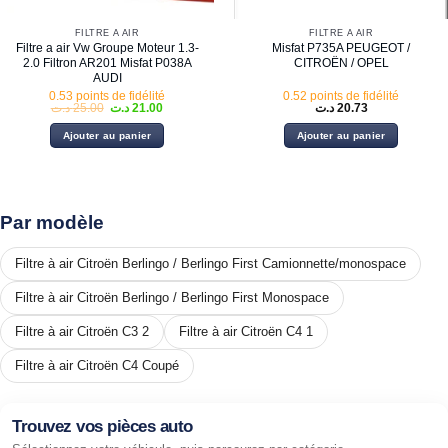
FILTRE À AIR
FILTRE À AIR
Filtre a air Vw Groupe Moteur 1.3-
Misfat P735A PEUGEOT /
2.0 Filtron AR201 Misfat P038A
CITROËN / OPEL
AUDI
0.53 points de fidélité
0.52 points de fidélité
Le
Le
د.ت
25.00
د.ت
21.00
د.ت
20.73
prix
prix
initial
actuel
Ajouter au panier
Ajouter au panier
était :
est :
21.00 د.ت.
25.00 د.ت.
Par modèle
Filtre à air Citroën Berlingo / Berlingo First Camionnette/monospace
Filtre à air Citroën Berlingo / Berlingo First Monospace
Filtre à air Citroën C3 2
Filtre à air Citroën C4 1
Filtre à air Citroën C4 Coupé
Trouvez vos pièces auto