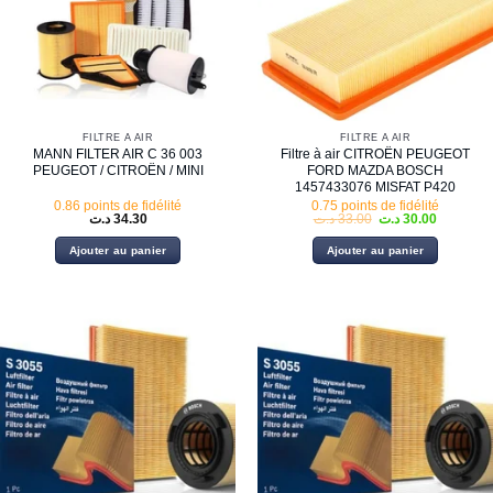
FILTRE À AIR
FILTRE À AIR
MANN FILTER AIR C 36 003
Filtre à air CITROËN PEUGEOT
PEUGEOT / CITROËN / MINI
FORD MAZDA BOSCH
1457433076 MISFAT P420
0.86 points de fidélité
0.75 points de fidélité
Le
Le
د.ت
34.30
د.ت
33.00
د.ت
30.00
prix
prix
initial
actuel
Ajouter au panier
Ajouter au panier
était :
est :
33.00 د.ت.