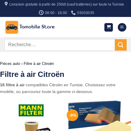
Passer
Livraison gratuite à partir de 250dt (sauf batteries) sur toute la Tunisie
au
08:00 - 18:00
55033035
contenu
Recherche
pour :
Pièces auto
›
Filtre à air Citroën
Filtre à air Citroën
16 filtre à air
compatibles Citroën en Tunisie. Choisissez votre
modèle, ou parcourez toute la gamme ci-dessous.
-9%