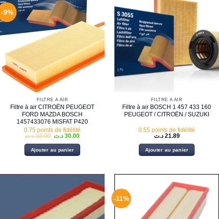
-9%
FILTRE À AIR
FILTRE À AIR
Filtre à air CITROËN PEUGEOT
Filtre à air BOSCH 1 457 433 160
FORD MAZDA BOSCH
PEUGEOT / CITROËN / SUZUKI
1457433076 MISFAT P420
0.75 points de fidélité
0.55 points de fidélité
Le
Le
د.ت
33.00
د.ت
30.00
د.ت
21.89
prix
prix
initial
actuel
Ajouter au panier
Ajouter au panier
était :
est :
33.00 د.ت.
30.00 د.ت.
-11%