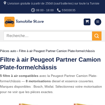
Passer
Livraison gratuite à partir de 250dt (sauf batteries) sur toute la Tunisie
au
08:00 - 18:00
55033035
contenu
Recherche
pour :
Pièces auto
›
Filtre à air Peugeot Partner Camion Plate-forme/châssis
Filtre à air Peugeot Partner Camion
Plate-forme/châssis
5 filtre à air compatibles
avec la Peugeot Partner Camion Plate-
forme/châssis —
8 motorisations
diesel et essence couvertes.
Marques disponibles : Bosch, Misfat. Sélectionnez votre motorisation
pour ne voir que les pièces exactes.