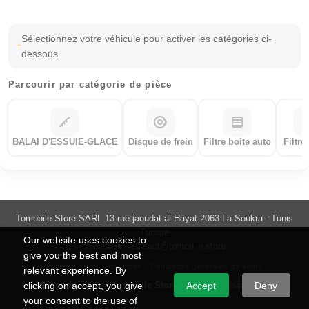
Sélectionnez votre véhicule pour activer les catégories ci-
dessous.
Parcourir par catégorie de pièce
BALAI D'ESSUIE-GLACE
Disque de frein
Filtre boite auto
Filtre
Tomobile Store SARL 13 rue jaoudat al Hayat 2063 La Soukra - Tunis
Tunisie
Our website uses cookies to
55033035 -
contact@tomobile.store
give you the best and most
Politique de confidentialité
Conditions générales de vente
relevant experience. By
Copyright 2026 ©
Tomobile Store
Made in Tunisia with ♥
clicking on accept, you give
Accept
Deny
your consent to the use of