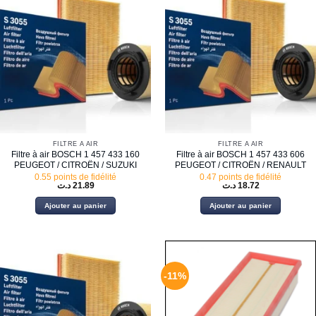
FILTRE À AIR
FILTRE À AIR
Filtre à air BOSCH 1 457 433 160
Filtre à air BOSCH 1 457 433 606
PEUGEOT / CITROËN / SUZUKI
PEUGEOT / CITROËN / RENAULT
0.55 points de fidélité
0.47 points de fidélité
د.ت
21.89
د.ت
18.72
Ajouter au panier
Ajouter au panier
-11%