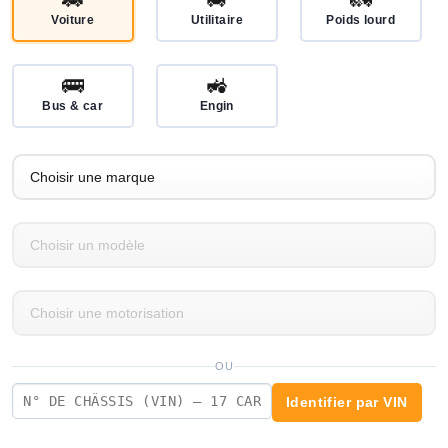
Voiture
Utilitaire
Poids lourd
🚌
🚜
Bus & car
Engin
OU
Identifier par VIN