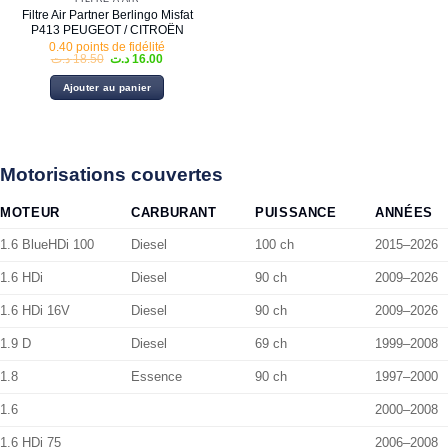
Filtre Air Partner Berlingo Misfat
P413 PEUGEOT / CITROËN
0.40 points de fidélité
Le
Le
د.ت
18.50
د.ت
16.00
prix
prix
initial
actuel
Ajouter au panier
était :
est :
16.00 د.ت.
18.50 د.ت.
Motorisations couvertes
MOTEUR
CARBURANT
PUISSANCE
ANNÉES
1.6 BlueHDi 100
Diesel
100 ch
2015–2026
1.6 HDi
Diesel
90 ch
2009–2026
1.6 HDi 16V
Diesel
90 ch
2009–2026
1.9 D
Diesel
69 ch
1999–2008
1.8
Essence
90 ch
1997–2000
1.6
2000–2008
1.6 HDi 75
2006–2008