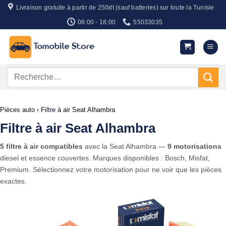
Passer
Livraison gratuite à partir de 250dt (sauf batteries) sur toute la Tunisie
au
08:00 - 18:00
55033035
contenu
Recherche
pour :
Pièces auto
›
Filtre à air Seat Alhambra
Filtre à air Seat Alhambra
5 filtre à air compatibles
avec la Seat Alhambra —
9 motorisations
diesel et essence couvertes. Marques disponibles : Bosch, Misfat,
Premium. Sélectionnez votre motorisation pour ne voir que les pièces
exactes.