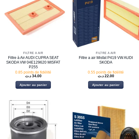
FILTRE À AIR
FILTRE À AIR
Filtre à Air AUDI CUPRA SEAT
Filtre a air Misfat P419 VW AUDI
SKODA VW 04E129620 MISFAT
SKODA
P255
0.85 points de fidélité
0.55 points de fidélité
د.ت
34.00
د.ت
22.00
Ajouter au panier
Ajouter au panier