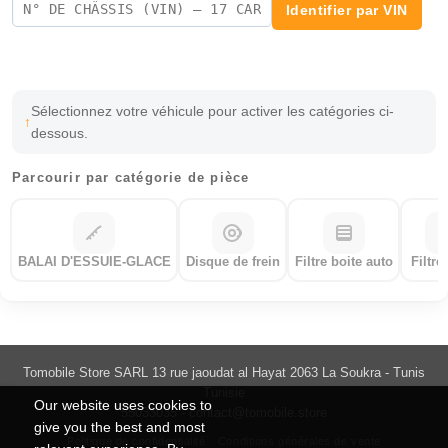
Identifier par VIN
Sélectionnez votre véhicule pour activer les catégories ci-
dessous.
Parcourir par catégorie de pièce
BALAI D'ESSUIE-GLACE
Disque de frein
Filtre boite auto
Filtre
Tomobile Store SARL 13 rue jaoudat al Hayat 2063 La Soukra - Tunis
Tunisie
Our website uses cookies to
55033035 -
contact@tomobile.store
give you the best and most
Politique de confidentialité
Conditions générales de vente