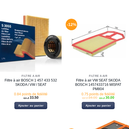
-12%
FILTRE À AIR
FILTRE À AIR
Filtre à air BOSCH 1 457 433 532
Filtre à air VW SEAT SKODA
SKODA / VW / SEAT
BOSCH 1457433716 MISFAT
PM804
0.84 points de fidélité
0.75 points de fidélité
Le
Le
د.ت
33.50
د.ت
34.00
د.ت
30.00
prix
prix
initial
actuel
Ajouter au panier
Ajouter au panier
était :
est :
34.00 د.ت.