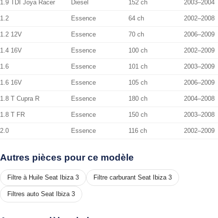
1.9 TDI Joya Racer
Diesel
152 ch
2003–2004
1.2
Essence
64 ch
2002–2008
1.2 12V
Essence
70 ch
2006–2009
1.4 16V
Essence
100 ch
2002–2009
1.6
Essence
101 ch
2003–2009
1.6 16V
Essence
105 ch
2006–2009
1.8 T Cupra R
Essence
180 ch
2004–2008
1.8 T FR
Essence
150 ch
2003–2008
2.0
Essence
116 ch
2002–2009
Autres pièces pour ce modèle
Filtre à Huile Seat Ibiza 3
Filtre carburant Seat Ibiza 3
Filtres auto Seat Ibiza 3