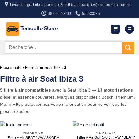
Passer
Livraison gratuite à partir de 250dt (sauf batteries) sur toute la Tunisie
au
08:00 - 18:00
55033035
contenu
Recherche
pour :
Pièces auto
›
Filtre à air Seat Ibiza 3
Filtre à air Seat Ibiza 3
9 filtre à air compatibles
avec la Seat Ibiza 3 —
13 motorisations
diesel et essence couvertes. Marques disponibles : Bosch, Premium,
Mann Filter. Sélectionnez votre motorisation pour ne voir que les
pièces exactes.
FILTRE À AIR
FILTRE À AIR
Filtre A Air Golf 5-6 1.4 VW / SEAT /
Filtre À Air SEAT / VW / SKODA