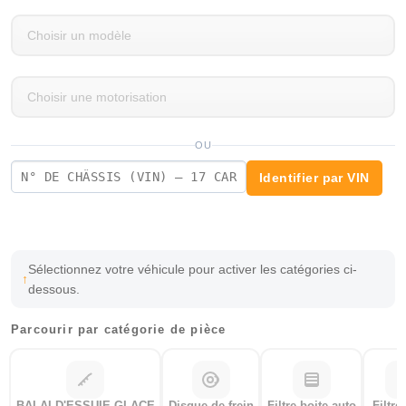
OU
Identifier par VIN
Sélectionnez votre véhicule pour activer les catégories ci-
dessous.
Parcourir par catégorie de pièce
BALAI D'ESSUIE-GLACE
Disque de frein
Filtre boite auto
Filtre