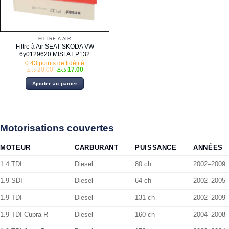
FILTRE À AIR
Filtre à Air SEAT SKODA VW
6y0129620 MISFAT P132
0.43 points de fidélité
Le
Le
د.ت
20.00
د.ت
17.00
prix
prix
initial
actuel
Ajouter au panier
était :
est :
17.00 د.ت.
20.00 د.ت.
Motorisations couvertes
MOTEUR
CARBURANT
PUISSANCE
ANNÉES
1.4 TDI
Diesel
80 ch
2002–2009
1.9 SDI
Diesel
64 ch
2002–2005
1.9 TDI
Diesel
131 ch
2002–2009
1.9 TDI Cupra R
Diesel
160 ch
2004–2008