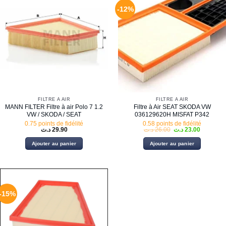
-12%
FILTRE À AIR
FILTRE À AIR
MANN FILTER Filtre à air Polo 7 1.2
Filtre à Air SEAT SKODA VW
VW / SKODA / SEAT
036129620H MISFAT P342
0.75 points de fidélité
0.58 points de fidélité
Le
Le
د.ت
29.90
د.ت
26.00
د.ت
23.00
prix
prix
initial
actuel
Ajouter au panier
Ajouter au panier
était :
est :
26.00 د.ت.
-15%