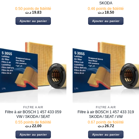
SKODA
0.50 points de fidélité
0.46 points de fidélité
د.ت
19.83
د.ت
18.50
Ajouter au panier
Ajouter au panier
FILTRE À AIR
FILTRE À AIR
Filtre à air BOSCH 1 457 433 059
Filtre à air BOSCH 1 457 433 319
VW / SKODA / SEAT
SKODA / SEAT / VW
0.55 points de fidélité
0.67 points de fidélité
د.ت
22.00
د.ت
26.72
Ajouter au panier
Ajouter au panier