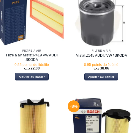
FILTRE À AIR
FILTRE À AIR
Filtre a air Misfat P419 VW AUDI
Misfat Z145 AUDI / VW / SKODA
SKODA
0.55 points de fidélité
0.95 points de fidélité
د.ت
22.00
د.ت
38.06
Ajouter au panier
Ajouter au panier
-8%