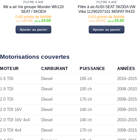
FILTRE À AIR
FILTRE À AIR
filtr a air Vw groupe Wunder Wh120
Filtre à air AUDI SEAT SKODA VW
SEAT / SKODA
Vika 11290207101 MISFAT R433
0.60 points de fidélité
0.63 points de fidélité
Le
Le
Le
Le
د.ت
30.00
د.ت
24.00
د.ت
28.00
د.ت
25.00
prix
prix
prix
prix
initial
actuel
initial
actuel
Ajouter au panier
Ajouter au panier
était :
est :
était :
est :
28.00 د.ت.
24.00 د.ت.
30.00 د.ت.
Motorisations couvertes
MOTEUR
CARBURANT
PUISSANCE
ANNÉES
1.6 TDI
Diesel
105 ch
2010–2015
1.9 TDI
Diesel
105 ch
2008–2010
2.0 TDI
Diesel
170 ch
2008–2015
2.0 TDI 16V
Diesel
140 ch
2009–2015
2.0 TDI 16V 4x4
Diesel
140 ch
2010–2015
2.0 TDI 4x4
Diesel
170 ch
2008–2015