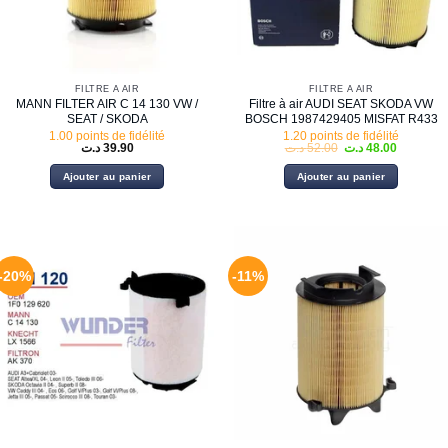
FILTRE À AIR
FILTRE À AIR
MANN FILTER AIR C 14 130 VW /
Filtre à air AUDI SEAT SKODA VW
SEAT / SKODA
BOSCH 1987429405 MISFAT R433
1.00 points de fidélité
1.20 points de fidélité
Le
Le
د.ت
39.90
د.ت
52.00
د.ت
48.00
prix
prix
initial
actuel
Ajouter au panier
Ajouter au panier
était :
est :
52.00 د.ت.
-20%
-11%