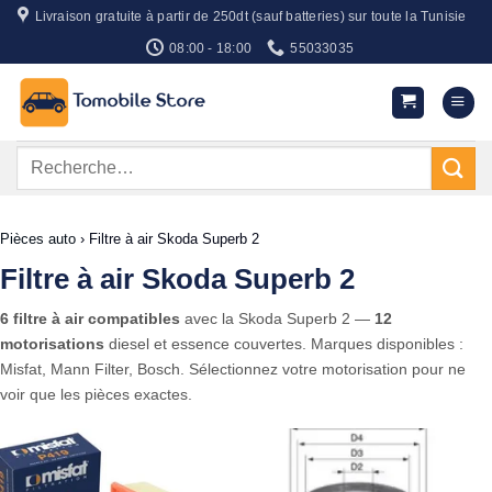
Passer
Livraison gratuite à partir de 250dt (sauf batteries) sur toute la Tunisie
au
08:00 - 18:00
55033035
contenu
Recherche
pour :
Pièces auto
›
Filtre à air Skoda Superb 2
Filtre à air Skoda Superb 2
6 filtre à air compatibles
avec la Skoda Superb 2 —
12
motorisations
diesel et essence couvertes. Marques disponibles :
Misfat, Mann Filter, Bosch. Sélectionnez votre motorisation pour ne
voir que les pièces exactes.