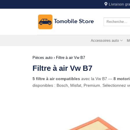
Passer
Livraison gra
au
contenu
Recherche
pour :
Accessoires auto
M
Pièces auto
›
Filtre à air Vw B7
Filtre à air Vw B7
5 filtre à air compatibles
avec la Vw B7 —
8 motor
disponibles : Bosch, Misfat, Premium. Sélectionnez vo