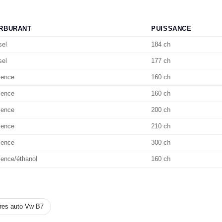
RBURANT
PUISSANCE
sel
184 ch
sel
177 ch
ence
160 ch
ence
160 ch
ence
200 ch
ence
210 ch
ence
300 ch
ence/éthanol
160 ch
tres auto Vw B7