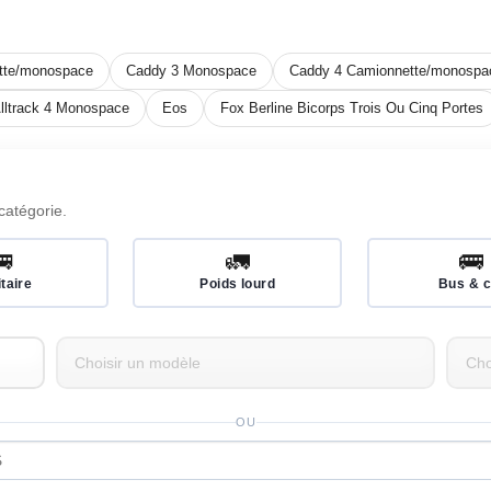
tte/monospace
Caddy 3 Monospace
Caddy 4 Camionnette/monospa
lltrack 4 Monospace
Eos
Fox Berline Bicorps Trois Ou Cinq Portes
catégorie.
🚐
🚛
🚌
itaire
Poids lourd
Bus & c
OU