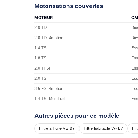
Motorisations couvertes
MOTEUR
CA
2.0 TDI
Die
2.0 TDI 4motion
Die
1.4 TSI
Ess
1.8 TSI
Ess
2.0 TFSI
Ess
2.0 TSI
Ess
3.6 FSI 4motion
Ess
1.4 TSI MultiFuel
Ess
Autres pièces pour ce modèle
Filtre à Huile Vw B7
Filtre habitacle Vw B7
Fil