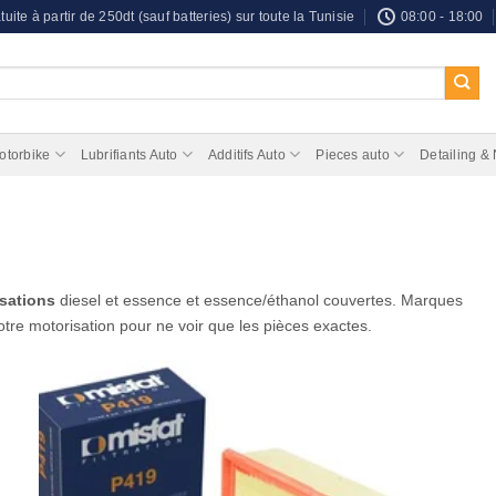
tuite à partir de 250dt (sauf batteries) sur toute la Tunisie
08:00 - 18:00
otorbike
Lubrifiants Auto
Additifs Auto
Pieces auto
Detailing &
isations
diesel et essence et essence/éthanol couvertes. Marques
tre motorisation pour ne voir que les pièces exactes.