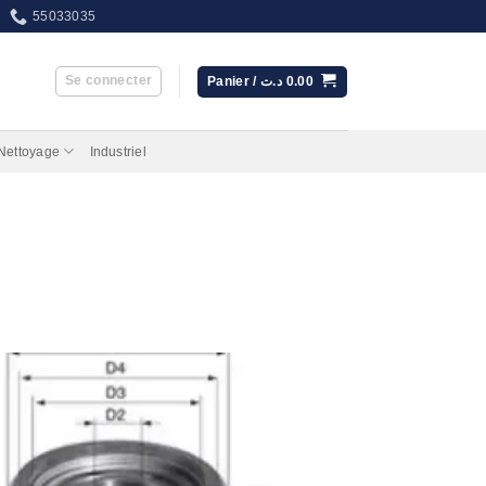
55033035
Se connecter
Panier /
د.ت
0.00
 Nettoyage
Industriel