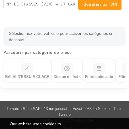
Identifier par VIN
Sélectionnez votre véhicule pour activer les catégories ci-
dessous.
Parcourir par catégorie de pièce
BALAI D'ESSUIE-GLACE
Disque de frein
Filtre boite auto
Filtre
Tomobile Store SARL 13 rue jaoudat al Hayat 2063 La Soukra - Tunis
Tunisie
55033035 -
contact@tomobile.store
Our website uses cookies to
Politique de confidentialité
Conditions générales de vente