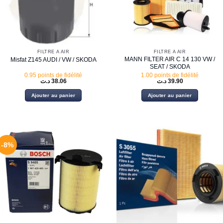
FILTRE À AIR
FILTRE À AIR
MANN FILTER AIR C 14 130 VW /
Misfat Z145 AUDI / VW / SKODA
SEAT / SKODA
0.95 points de fidélité
1.00 points de fidélité
د.ت
38.06
د.ت
39.90
Ajouter au panier
Ajouter au panier
-8%