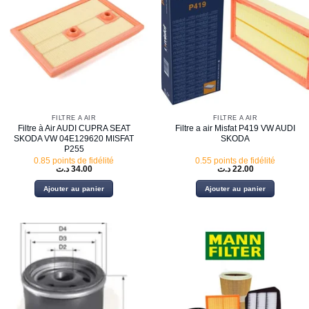
FILTRE À AIR
FILTRE À AIR
Filtre à Air AUDI CUPRA SEAT
Filtre a air Misfat P419 VW AUDI
SKODA VW 04E129620 MISFAT
SKODA
P255
0.85 points de fidélité
0.55 points de fidélité
د.ت
34.00
د.ت
22.00
Ajouter au panier
Ajouter au panier