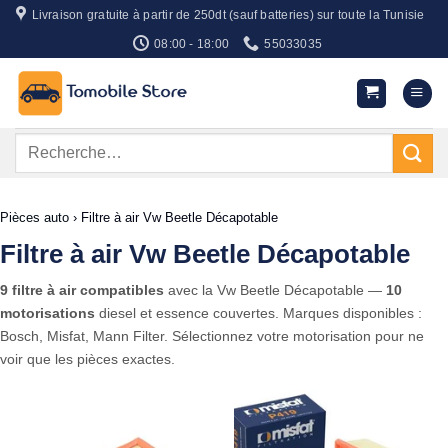
Passer
Livraison gratuite à partir de 250dt (sauf batteries) sur toute la Tunisie
au
08:00 - 18:00
55033035
contenu
Recherche
pour :
Pièces auto
›
Filtre à air Vw Beetle Décapotable
Filtre à air Vw Beetle Décapotable
9 filtre à air compatibles
avec la Vw Beetle Décapotable —
10
motorisations
diesel et essence couvertes. Marques disponibles :
Bosch, Misfat, Mann Filter. Sélectionnez votre motorisation pour ne
voir que les pièces exactes.