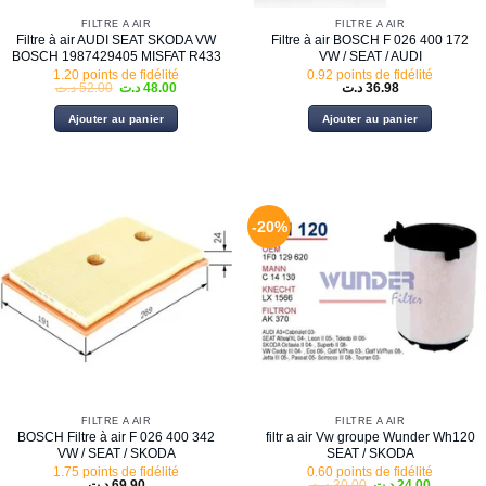
FILTRE À AIR
FILTRE À AIR
Filtre à air AUDI SEAT SKODA VW
Filtre à air BOSCH F 026 400 172
BOSCH 1987429405 MISFAT R433
VW / SEAT / AUDI
1.20 points de fidélité
0.92 points de fidélité
Le
Le
د.ت
52.00
د.ت
48.00
د.ت
36.98
prix
prix
initial
actuel
Ajouter au panier
Ajouter au panier
était :
est :
48.00 د.ت.
52.00 د.ت.
-20%
FILTRE À AIR
FILTRE À AIR
BOSCH Filtre à air F 026 400 342
filtr a air Vw groupe Wunder Wh120
VW / SEAT / SKODA
SEAT / SKODA
1.75 points de fidélité
0.60 points de fidélité
Le
Le
د.ت
69.90
د.ت
30.00
د.ت
24.00