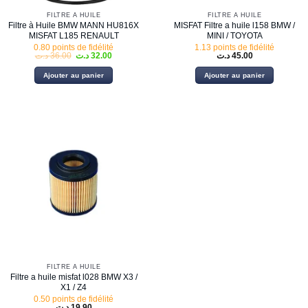
FILTRE À HUILE
FILTRE À HUILE
Filtre à Huile BMW MANN HU816X
MISFAT Filtre a huile l158 BMW /
MISFAT L185 RENAULT
MINI / TOYOTA
0.80 points de fidélité
1.13 points de fidélité
Le
Le
د.ت
36.00
د.ت
32.00
د.ت
45.00
prix
prix
initial
actuel
Ajouter au panier
Ajouter au panier
était :
est :
32.00 د.ت.
36.00 د.ت.
FILTRE À HUILE
Filtre a huile misfat l028 BMW X3 /
X1 / Z4
0.50 points de fidélité
د.ت
19.90