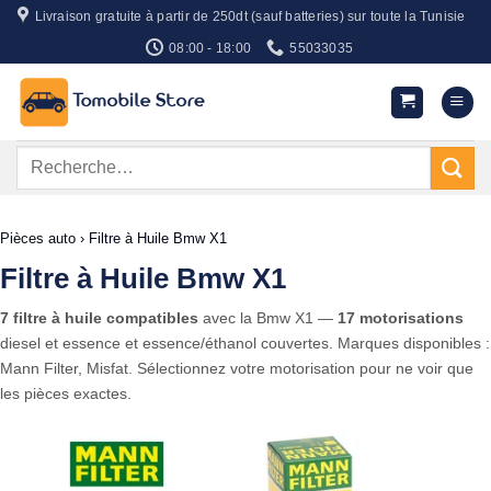
Passer
Livraison gratuite à partir de 250dt (sauf batteries) sur toute la Tunisie
au
08:00 - 18:00
55033035
contenu
Recherche
pour :
Pièces auto
›
Filtre à Huile Bmw X1
Filtre à Huile Bmw X1
7 filtre à huile compatibles
avec la Bmw X1 —
17 motorisations
diesel et essence et essence/éthanol couvertes. Marques disponibles :
Mann Filter, Misfat. Sélectionnez votre motorisation pour ne voir que
les pièces exactes.