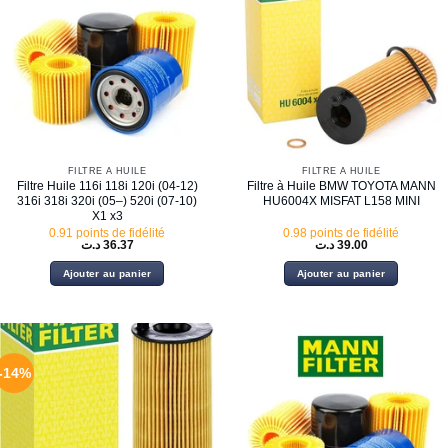
FILTRE À HUILE
FILTRE À HUILE
Filtre Huile 116i 118i 120i (04-12)
Filtre à Huile BMW TOYOTA MANN
316i 318i 320i (05–) 520i (07-10)
HU6004X MISFAT L158 MINI
X1 x3
0.91 points de fidélité
0.98 points de fidélité
د.ت
36.37
د.ت
39.00
Ajouter au panier
Ajouter au panier
-14%