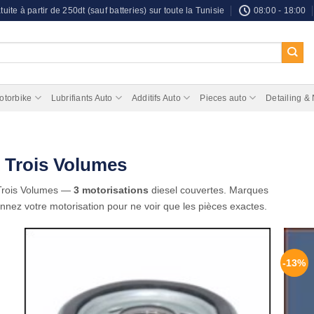
tuite à partir de 250dt (sauf batteries) sur toute la Tunisie
08:00 - 18:00
otorbike
Lubrifiants Auto
Additifs Auto
Pieces auto
Detailing &
A Trois Volumes
Trois Volumes —
3 motorisations
diesel couvertes. Marques
onnez votre motorisation pour ne voir que les pièces exactes.
-13%