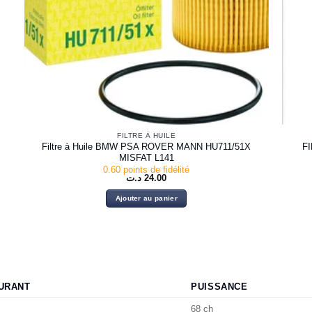
FILTRE À HUILE
Filtre à Huile BMW PSA ROVER MANN HU711/51X
FI
MISFAT L141
0.60 points de fidélité
د.ت
24.00
Ajouter au panier
URANT
PUISSANCE
68 ch