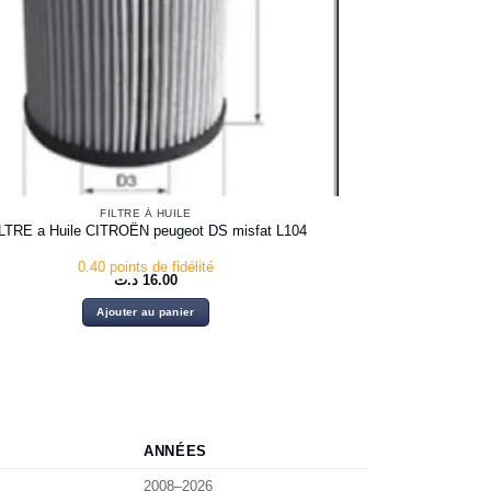
FILTRE À HUILE
LTRE a Huile CITROËN peugeot DS misfat L104
0.40 points de fidélité
د.ت
16.00
Ajouter au panier
ANNÉES
2008–2026