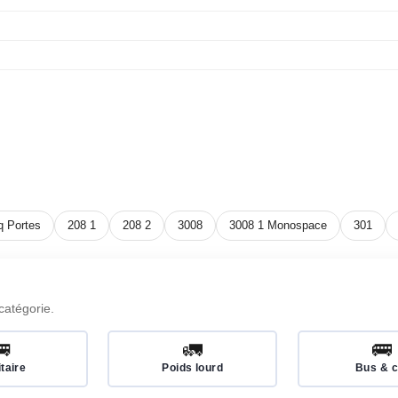
q Portes
208 1
208 2
3008
3008 1 Monospace
301
catégorie.
🚐
🚛
🚌
itaire
Poids lourd
Bus & c