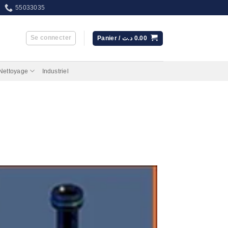
55033035
Se connecter
Panier /
د.ت
0.00
 Nettoyage
Industriel