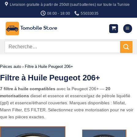
Passer
Livraison gratuite à partir de 250dt (sauf batteries) sur toute la Tunisie
au
08:00 - 18:00
55033035
contenu
Recherche
pour :
Pièces auto
›
Filtre à Huile Peugeot 206+
Filtre à Huile Peugeot 206+
7 filtre à huile compatibles
avec la Peugeot 206+ —
20
motorisations
diesel et essence et essence/gaz de pétrole liquéfié
(gpl) et essence/éthanol couvertes. Marques disponibles : Misfat,
Mann Filter, ES FILTER. Sélectionnez votre motorisation pour ne voir
que les pièces exactes.