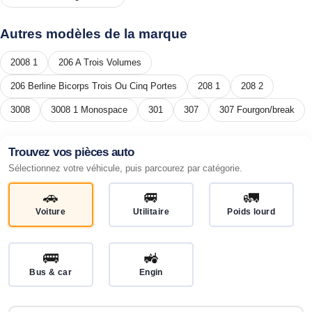
Autres modèles de la marque
2008 1
206 A Trois Volumes
206 Berline Bicorps Trois Ou Cinq Portes
208 1
208 2
3008
3008 1 Monospace
301
307
307 Fourgon/break
Trouvez vos pièces auto
Sélectionnez votre véhicule, puis parcourez par catégorie.
🚗
🚐
🚛
Voiture
Utilitaire
Poids lourd
🚌
🚜
Bus & car
Engin