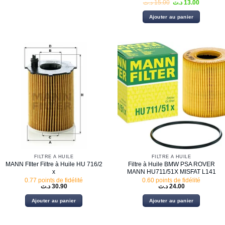
Le
Le
د.ت
15.00
د.ت
13.00
prix
prix
initial
actuel
Ajouter au panier
était :
est :
15.00 د.ت.
FILTRE À HUILE
FILTRE À HUILE
MANN FIlter Filtre à Huile HU 716/2
Filtre à Huile BMW PSA ROVER
x
MANN HU711/51X MISFAT L141
0.77 points de fidélité
0.60 points de fidélité
د.ت
30.90
د.ت
24.00
Ajouter au panier
Ajouter au panier