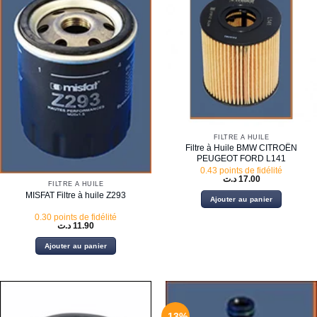
FILTRE À HUILE
Filtre à Huile BMW CITROËN
PEUGEOT FORD L141
0.43 points de fidélité
د.ت
17.00
FILTRE À HUILE
MISFAT Filtre à huile Z293
Ajouter au panier
0.30 points de fidélité
د.ت
11.90
Ajouter au panier
-13%