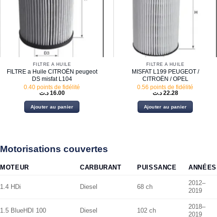
FILTRE À HUILE
FILTRE À HUILE
FILTRE a Huile CITROËN peugeot
MISFAT L199 PEUGEOT /
DS misfat L104
CITROËN / OPEL
0.40 points de fidélité
0.56 points de fidélité
د.ت
16.00
د.ت
22.28
Ajouter au panier
Ajouter au panier
Motorisations couvertes
MOTEUR
CARBURANT
PUISSANCE
ANNÉES
2012–
1.4 HDi
Diesel
68 ch
2019
2018–
1.5 BlueHDI 100
Diesel
102 ch
2019