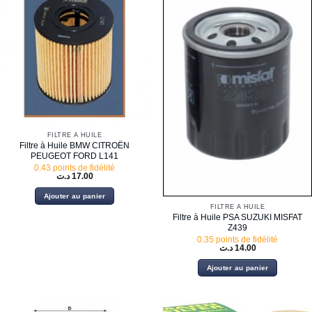
FILTRE À HUILE
Filtre à Huile BMW CITROËN
PEUGEOT FORD L141
0.43 points de fidélité
د.ت
17.00
Ajouter au panier
FILTRE À HUILE
Filtre à Huile PSA SUZUKI MISFAT
Z439
0.35 points de fidélité
د.ت
14.00
Ajouter au panier