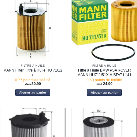
FILTRE À HUILE
FILTRE À HUILE
MANN FIlter Filtre à Huile HU 716/2
Filtre à Huile BMW PSA ROVER
x
MANN HU711/51X MISFAT L141
0.77 points de fidélité
0.60 points de fidélité
د.ت
30.90
د.ت
24.00
Ajouter au panier
Ajouter au panier