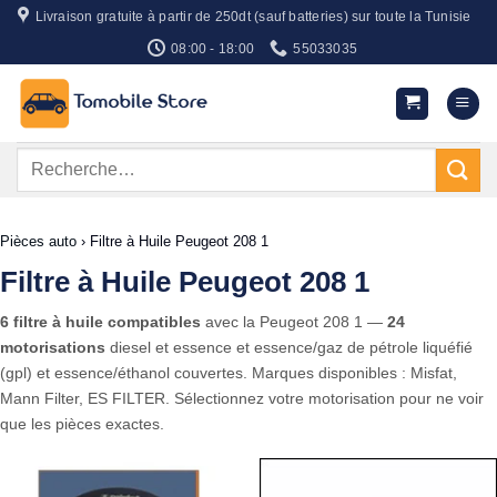
Passer
Livraison gratuite à partir de 250dt (sauf batteries) sur toute la Tunisie
au
08:00 - 18:00
55033035
contenu
Recherche
pour :
Pièces auto
›
Filtre à Huile Peugeot 208 1
Filtre à Huile Peugeot 208 1
6 filtre à huile compatibles
avec la Peugeot 208 1 —
24
motorisations
diesel et essence et essence/gaz de pétrole liquéfié
(gpl) et essence/éthanol couvertes. Marques disponibles : Misfat,
Mann Filter, ES FILTER. Sélectionnez votre motorisation pour ne voir
que les pièces exactes.