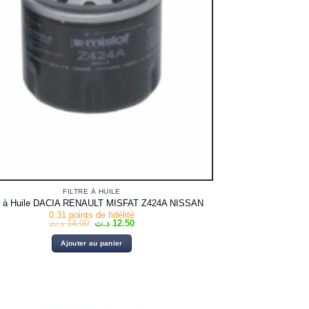
FILTRE À HUILE
re à Huile DACIA RENAULT MISFAT Z424A NISSAN
0.31 points de fidélité
Le
Le
د.ت
14.00
د.ت
12.50
prix
prix
initial
actuel
Ajouter au panier
était :
est :
12.50 د.ت.
14.00 د.ت.