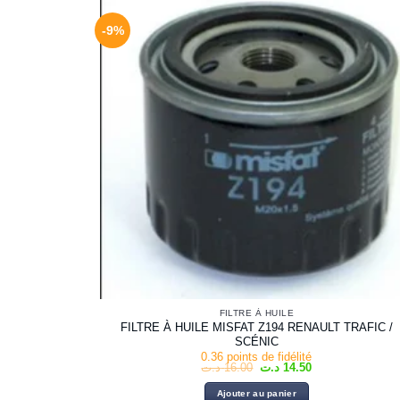
-9%
FILTRE À HUILE
FILTRE À HUILE MISFAT Z194 RENAULT TRAFIC /
SCÉNIC
0.36 points de fidélité
Le
Le
د.ت
16.00
د.ت
14.50
prix
prix
initial
actuel
Ajouter au panier
était :
est :