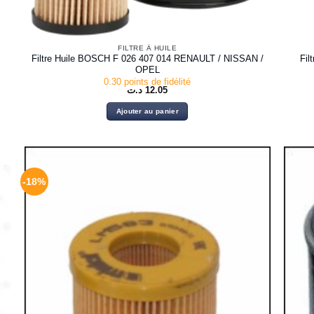
FILTRE À HUILE
Filtre Huile BOSCH F 026 407 014 RENAULT / NISSAN /
Fi
OPEL
0.30 points de fidélité
د.ت
12.05
Ajouter au panier
-18%