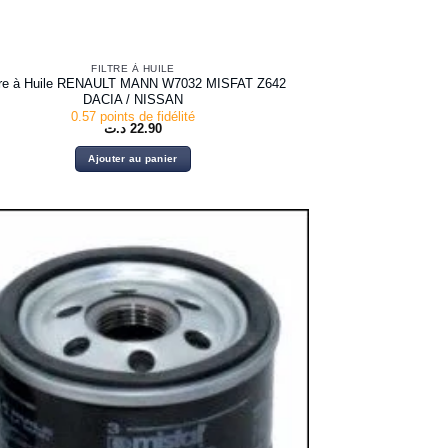
FILTRE À HUILE
ltre à Huile RENAULT MANN W7032 MISFAT Z642
DACIA / NISSAN
0.57 points de fidélité
د.ت
22.90
Ajouter au panier