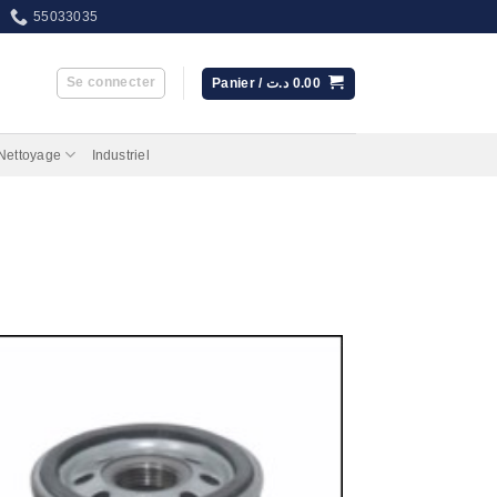
55033035
Se connecter
Panier /
د.ت
0.00
 Nettoyage
Industriel