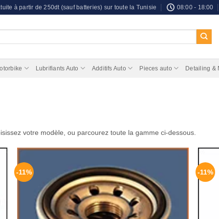
tuite à partir de 250dt (sauf batteries) sur toute la Tunisie
08:00 - 18:00
otorbike
Lubrifiants Auto
Additifs Auto
Pieces auto
Detailing &
isissez votre modèle, ou parcourez toute la gamme ci-dessous.
-11%
-11%