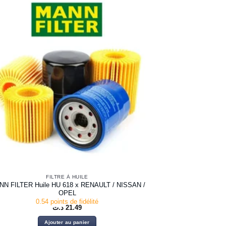
FILTRE À HUILE
N FILTER Huile HU 618 x RENAULT / NISSAN /
OPEL
0.54 points de fidélité
د.ت
21.49
Ajouter au panier