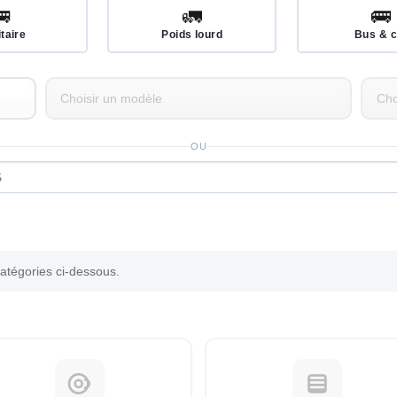
🚐
🚛
🚌
itaire
Poids lourd
Bus & c
OU
catégories ci-dessous.