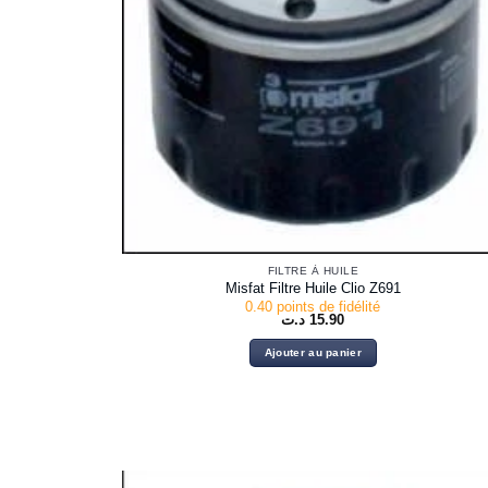
FILTRE À HUILE
Misfat Filtre Huile Clio Z691
0.40 points de fidélité
د.ت
15.90
Ajouter au panier