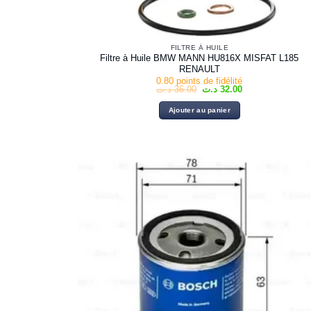
FILTRE À HUILE
Filtre à Huile BMW MANN HU816X MISFAT L185
RENAULT
0.80 points de fidélité
Le
Le
د.ت
36.00
د.ت
32.00
prix
prix
initial
actuel
Ajouter au panier
était :
est :
32.00 د.ت.
36.00 د.ت.