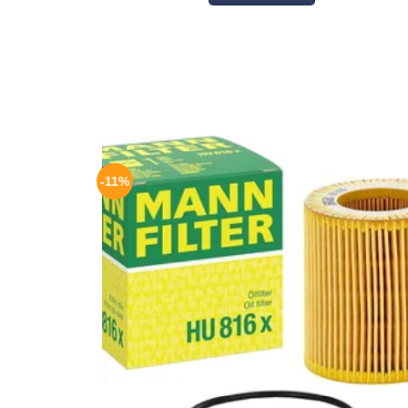
14.50 د.ت.
16.00 د.ت.
-11%