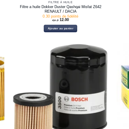
FILTRE À HUILE
Filtre a huile Dokker Duster Qashqai Misfat Z642
RENAULT / DACIA
0.30 points de fidélité
د.ت
12.00
Ajouter au panier