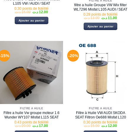
FILTRE À HUILE
L105 VW / AUDI / SEAT
filtre a huile Groupe VW Wix filter
0.30 points de fidélité
WL7296 Misfat L105 AUDI / SEAT
Le
Le
د.ت
15.00
د.ت
12.00
0.28 points de fidélité
prix
prix
Le
Le
د.ت
13.00
د.ت
11.00
initial
actuel
Ajouter au panier
prix
prix
était :
est :
initial
actuel
12.00 د.ت.
15.00 د.ت.
Ajouter au panier
était :
est :
13.00 د.ت.
-15%
-20%
FILTRE À HUILE
FILTRE À HUILE
Filtre a huile Vw groupe moteur 1.6
Filtre à Huile VW AUDI SKODA
Wunder WY107 Misfat L115 SEAT
SEAT Filtron Oe688 Misfat L120
0.43 points de fidélité
0.30 points de fidélité
Le
Le
Le
Le
د.ت
20.00
د.ت
17.00
د.ت
15.00
د.ت
12.00
prix
prix
prix
prix