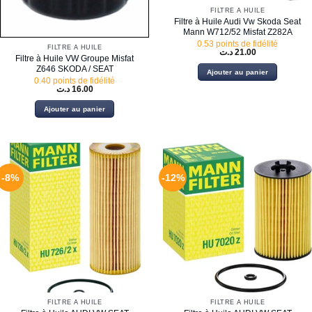
FILTRE À HUILE
Filtre à Huile Audi Vw Skoda Seat
Mann W712/52 Misfat Z282A
0.53 points de fidélité
FILTRE À HUILE
د.ت
21.00
Filtre à Huile VW Groupe Misfat
Z646 SKODA / SEAT
Ajouter au panier
0.40 points de fidélité
د.ت
16.00
Ajouter au panier
-8%
-12%
FILTRE À HUILE
FILTRE À HUILE