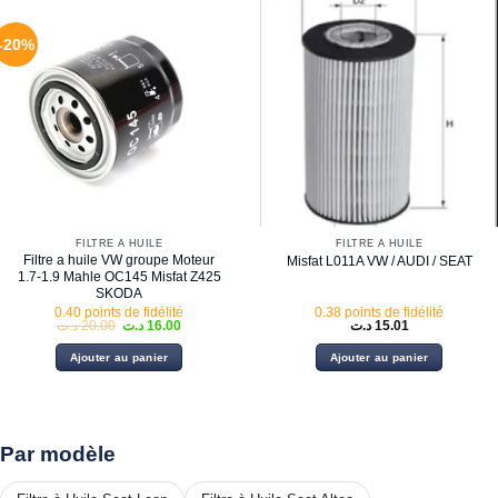
-20%
FILTRE À HUILE
FILTRE À HUILE
Filtre a huile VW groupe Moteur
Misfat L011A VW / AUDI / SEAT
1.7-1.9 Mahle OC145 Misfat Z425
SKODA
0.40 points de fidélité
0.38 points de fidélité
Le
Le
د.ت
20.00
د.ت
16.00
د.ت
15.01
prix
prix
initial
actuel
Ajouter au panier
Ajouter au panier
était :
est :
16.00 د.ت.
20.00 د.ت.
Par modèle