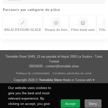
Parcourir par catégorie de pièce
BALAI D'ESSUIE-GLACE
Disque de frein
Filtre boite auto
Filtre
Tomobile Store SARL 13 rue jaoudat al Hayat 2063 La Soukra - Tunis
Tunisie
55033035 -
contact@tomobile.store
Politique de confidentialité
Conditions générales de vente
Copyright 2026 ©
Tomobile Store
Made in Tunisia with ♥
Our website uses cookies to
give you the best and most
relevant experience. By
clicking on accept, you give
Accept
Deny