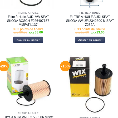
FILTRE À HUILE
FILTRE À HUILE
Filtre à Huile AUDI VW SEAT
FILTRE A HUILE AUDI SEAT
SKODA BOSCH F026407157
SKODA VW UFI 2342800 MISFAT
MISFAT L137
Z282A
0.83 points de fidélité
0.33 points de fidélité
Le
Le
Le
Le
د.ت
36.00
د.ت
33.00
د.ت
15.00
د.ت
13.00
prix
prix
prix
prix
initial
actuel
initial
actuel
Ajouter au panier
Ajouter au panier
était :
est :
était :
est :
15.00 د.ت.
33.00 د.ت.
36.00 د.ت.
-20%
-15%
FILTRE À HUILE
Filtre a huile VALEO 586506 Misfat