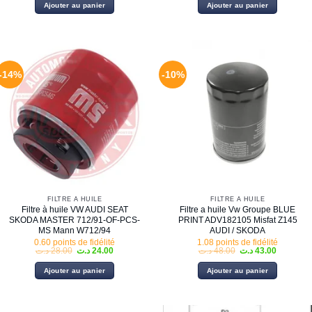
initial
actuel
initial
actuel
Ajouter au panier
Ajouter au panier
était :
est :
était :
est :
15.00 د.ت.
17.00 د.ت.
20.00 د.ت.
-14%
-10%
FILTRE À HUILE
FILTRE À HUILE
Filtre à huile VW AUDI SEAT
Filtre a huile Vw Groupe BLUE
SKODA MASTER 712/91-OF-PCS-
PRINT ADV182105 Misfat Z145
MS Mann W712/94
AUDI / SKODA
0.60 points de fidélité
1.08 points de fidélité
Le
Le
Le
Le
د.ت
28.00
د.ت
24.00
د.ت
48.00
د.ت
43.00
prix
prix
prix
prix
initial
actuel
initial
actuel
Ajouter au panier
Ajouter au panier
était :
est :
était :
est :
48.00 د.ت.
24.00 د.ت.
28.00 د.ت.