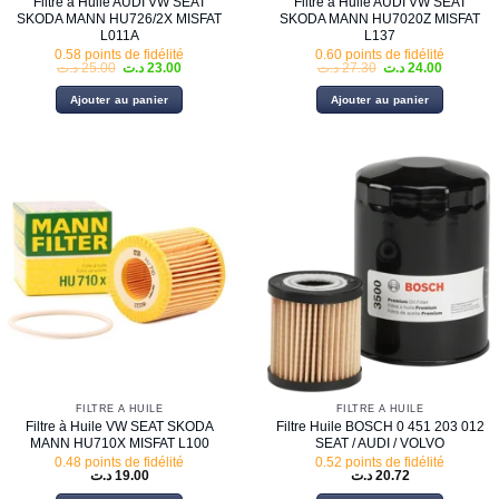
Filtre à Huile AUDI VW SEAT
Filtre à Huile AUDI VW SEAT
SKODA MANN HU726/2X MISFAT
SKODA MANN HU7020Z MISFAT
L011A
L137
0.58 points de fidélité
0.60 points de fidélité
Le
Le
Le
Le
د.ت
25.00
د.ت
23.00
د.ت
27.30
د.ت
24.00
prix
prix
prix
prix
initial
actuel
initial
actuel
Ajouter au panier
Ajouter au panier
était :
est :
était :
est :
27.30 د.ت.
23.00 د.ت.
25.00 د.ت.
FILTRE À HUILE
FILTRE À HUILE
Filtre à Huile VW SEAT SKODA
Filtre Huile BOSCH 0 451 203 012
MANN HU710X MISFAT L100
SEAT / AUDI / VOLVO
0.48 points de fidélité
0.52 points de fidélité
د.ت
19.00
د.ت
20.72