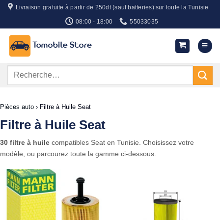
Passer
Livraison gratuite à partir de 250dt (sauf batteries) sur toute la Tunisie
au
08:00 - 18:00
55033035
contenu
Recherche
pour :
Pièces auto
›
Filtre à Huile Seat
Filtre à Huile Seat
30 filtre à huile
compatibles Seat en Tunisie. Choisissez votre
modèle, ou parcourez toute la gamme ci-dessous.