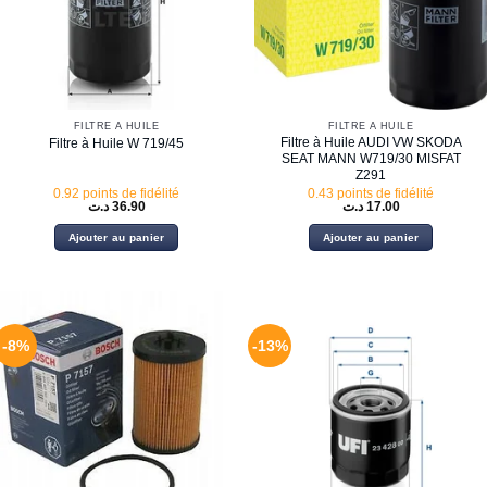
FILTRE À HUILE
FILTRE À HUILE
Filtre à Huile AUDI VW SKODA
Filtre à Huile W 719/45
SEAT MANN W719/30 MISFAT
Z291
0.92 points de fidélité
0.43 points de fidélité
د.ت
36.90
د.ت
17.00
Ajouter au panier
Ajouter au panier
-8%
-13%