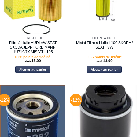
FILTRE À HUILE
FILTRE À HUILE
Filtre à Huile AUDI VW SEAT
Misfat Filtre à Huile L100 SKODA /
SKODA JEPP FORD MANN
SEAT / VW
HU719/7X MISFAT L105
0.38 points de fidélité
0.35 points de fidélité
د.ت
15.00
د.ت
13.90
Ajouter au panier
Ajouter au panier
-12%
-12%