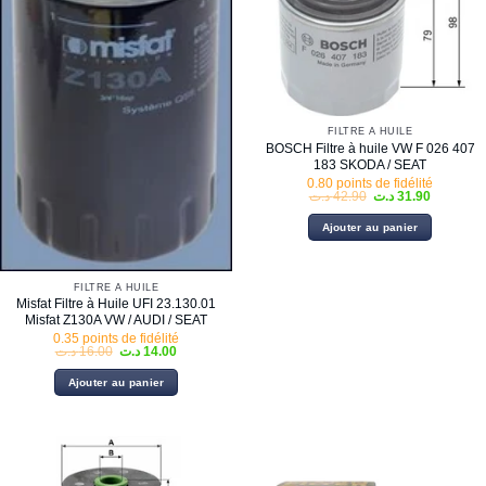
FILTRE À HUILE
BOSCH Filtre à huile VW F 026 407
183 SKODA / SEAT
0.80 points de fidélité
Le
Le
د.ت
42.90
د.ت
31.90
prix
prix
initial
actuel
Ajouter au panier
était :
est :
42.90 د.ت.
FILTRE À HUILE
Misfat Filtre à Huile UFI 23.130.01
Misfat Z130A VW / AUDI / SEAT
0.35 points de fidélité
Le
Le
د.ت
16.00
د.ت
14.00
prix
prix
initial
actuel
Ajouter au panier
était :
est :
14.00 د.ت.
16.00 د.ت.