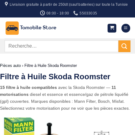
Passer
Livraison gratuite à partir de 250dt (sauf batteries) sur toute la Tunisie
au
08:00 - 18:00
55033035
contenu
Recherche
pour :
Pièces auto
›
Filtre à Huile Skoda Roomster
Filtre à Huile Skoda Roomster
15 filtre à huile compatibles
avec la Skoda Roomster —
11
motorisations
diesel et essence et essence/gaz de pétrole liquéfié
(gpl) couvertes. Marques disponibles : Mann Filter, Bosch, Misfat.
Sélectionnez votre motorisation pour ne voir que les pièces exactes.