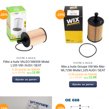
-20%
-15%
FILTRE À HUILE
Filtre a huile VALEO 586506 Misfat
FILTRE À HUILE
L105 VW / AUDI / SEAT
filtre a huile Groupe VW Wix filter
0.30 points de fidélité
WL7296 Misfat L105 AUDI / SEAT
Le
Le
د.ت
15.00
د.ت
12.00
0.28 points de fidélité
prix
prix
Le
Le
د.ت
13.00
د.ت
11.00
initial
actuel
Ajouter au panier
prix
prix
était :
est :
initial
actuel
12.00 د.ت.
15.00 د.ت.
Ajouter au panier
était :
est :
13.00 د.ت.
-15%
-20%