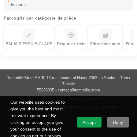
dessous.
Parcourir par catégorie de pièce
BALAI D'ESSUIE-GLACE
Disque de frein
Filtre boite auto
Filtre
Tomobile Store SARL 13 rue jaoudat al Hayat 2063 La Soukra - Tunis
Tunisie
55033035 -
contact@tomobile.store
Politique de confidentialité
Conditions générales de vente
Our website uses cookies to
Copyright 2026 ©
Tomobile Store
Made in Tunisia with ♥
give you the best and most
relevant experience. By
clicking on accept, you give
Accept
Deny
your consent to the use of
cookies as per our privacy