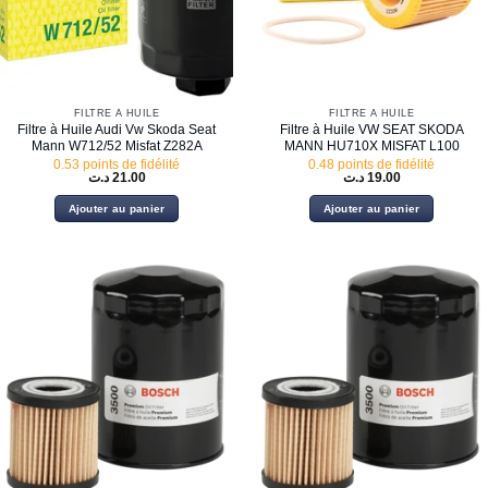
FILTRE À HUILE
FILTRE À HUILE
Filtre à Huile Audi Vw Skoda Seat
Filtre à Huile VW SEAT SKODA
Mann W712/52 Misfat Z282A
MANN HU710X MISFAT L100
0.53 points de fidélité
0.48 points de fidélité
د.ت
21.00
د.ت
19.00
Ajouter au panier
Ajouter au panier