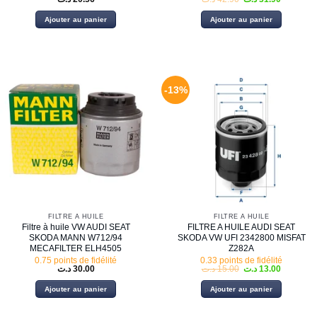
prix
prix
initial
actuel
Ajouter au panier
Ajouter au panier
était :
est :
42.90 د.ت.
-13%
FILTRE À HUILE
FILTRE À HUILE
Filtre à huile VW AUDI SEAT
FILTRE A HUILE AUDI SEAT
SKODA MANN W712/94
SKODA VW UFI 2342800 MISFAT
MECAFILTER ELH4505
Z282A
0.75 points de fidélité
0.33 points de fidélité
Le
Le
د.ت
30.00
د.ت
15.00
د.ت
13.00
prix
prix
initial
actuel
Ajouter au panier
Ajouter au panier
était :
est :
15.00 د.ت.