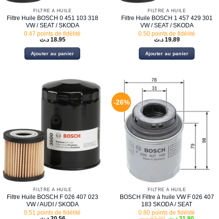
FILTRE À HUILE
FILTRE À HUILE
Filtre Huile BOSCH 0 451 103 318
Filtre Huile BOSCH 1 457 429 301
VW / SEAT / SKODA
VW / SEAT / SKODA
0.47 points de fidélité
0.50 points de fidélité
د.ت
18.95
د.ت
19.89
Ajouter au panier
Ajouter au panier
-26%
FILTRE À HUILE
FILTRE À HUILE
Filtre Huile BOSCH F 026 407 023
BOSCH Filtre à huile VW F 026 407
VW / AUDI / SKODA
183 SKODA / SEAT
0.51 points de fidélité
0.80 points de fidélité
Le
Le
د.ت
20.56
د.ت
42.90
د.ت
31.90