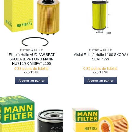
FILTRE À HUILE
FILTRE À HUILE
Filtre à Huile AUDI VW SEAT
Misfat Filtre à Huile L100 SKODA /
SKODA JEPP FORD MANN
SEAT / VW
HU719/7X MISFAT L105
0.38 points de fidélité
0.35 points de fidélité
د.ت
15.00
د.ت
13.90
Ajouter au panier
Ajouter au panier