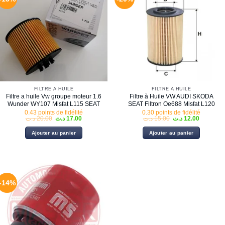
FILTRE À HUILE
FILTRE À HUILE
Filtre a huile Vw groupe moteur 1.6
Filtre à Huile VW AUDI SKODA
Wunder WY107 Misfat L115 SEAT
SEAT Filtron Oe688 Misfat L120
0.43 points de fidélité
0.30 points de fidélité
Le
Le
Le
Le
د.ت
20.00
د.ت
17.00
د.ت
15.00
د.ت
12.00
prix
prix
prix
prix
initial
actuel
initial
actuel
Ajouter au panier
Ajouter au panier
était :
est :
était :
est :
15.00 د.ت.
17.00 د.ت.
20.00 د.ت.
-14%