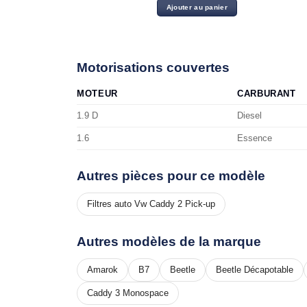
initial
actuel
Ajouter au panier
était :
est :
13.00 د.ت.
15.00 د.ت.
Motorisations couvertes
MOTEUR
CARBURANT
1.9 D
Diesel
1.6
Essence
Autres pièces pour ce modèle
Filtres auto Vw Caddy 2 Pick-up
Autres modèles de la marque
Amarok
B7
Beetle
Beetle Décapotable
Caddy 3 Monospace