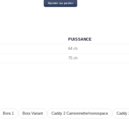
initial
actuel
Ajouter au panier
était :
est :
16.00 د.ت.
20.00 د.ت.
PUISSANCE
64 ch
75 ch
Bora 1
Bora Variant
Caddy 2 Camionnette/monospace
Caddy 