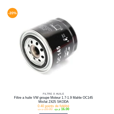
-20%
FILTRE À HUILE
Filtre a huile VW groupe Moteur 1.7-1.9 Mahle OC145
Misfat Z425 SKODA
0.40 points de fidélité
Le
Le
د.ت
20.00
د.ت
16.00
prix
prix