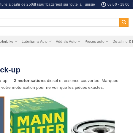
tuite à partir de 250dt (sauf batteries) sur toute la Tunisie
08:00 - 18:00
otorbike
Lubrifiants Auto
Additifs Auto
Pieces auto
Detailing &
ick-up
ck-up —
2 motorisations
diesel et essence couvertes. Marques
z votre motorisation pour ne voir que les pièces exactes.