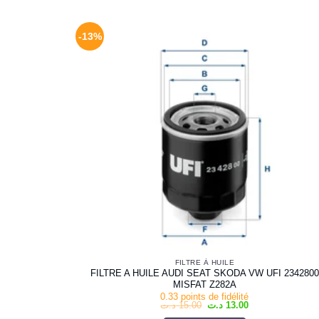
-13%
FILTRE À HUILE
FILTRE A HUILE AUDI SEAT SKODA VW UFI 2342800
MISFAT Z282A
0.33 points de fidélité
Le
Le
د.ت
15.00
د.ت
13.00
prix
prix