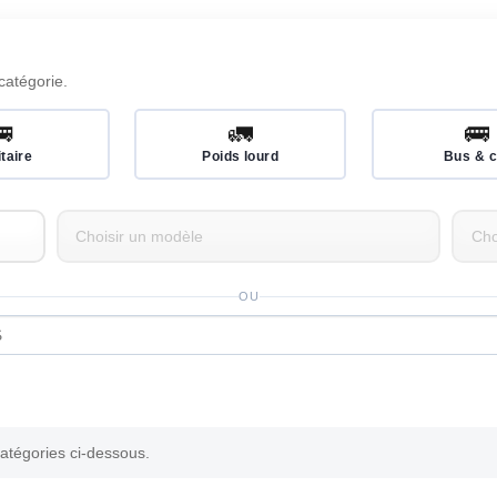
catégorie.
🚐
🚛
🚌
itaire
Poids lourd
Bus & c
OU
catégories ci-dessous.