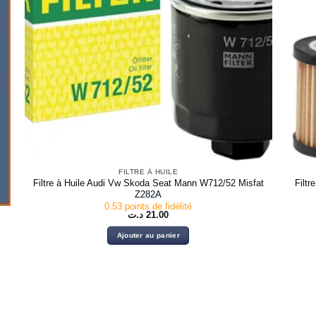
FILTRE À HUILE
Filtre à Huile Audi Vw Skoda Seat Mann W712/52 Misfat
Filt
Z282A
0.53 points de fidélité
د.ت
21.00
Ajouter au panier