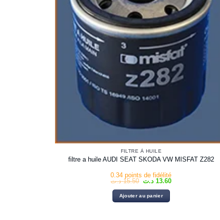
FILTRE À HUILE
filtre a huile AUDI SEAT SKODA VW MISFAT Z282
0.34 points de fidélité
Le
Le
د.ت
15.50
د.ت
13.60
prix
prix
initial
actuel
Ajouter au panier
était :
est :
13.60 د.ت.
15.50 د.ت.