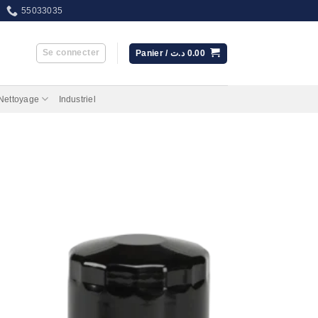
55033035
Se connecter
Panier /
د.ت
0.00
 Nettoyage
Industriel