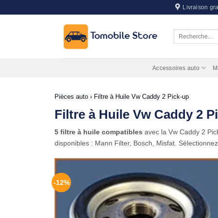
Passer
Livraison gra
au
contenu
Recherche
pour :
Accessoires auto
M
Pièces auto
›
Filtre à Huile Vw Caddy 2 Pick-up
Filtre à Huile Vw Caddy 2 P
5 filtre à huile compatibles
avec la Vw Caddy 2 Pi
disponibles : Mann Filter, Bosch, Misfat. Sélectionne
-12%