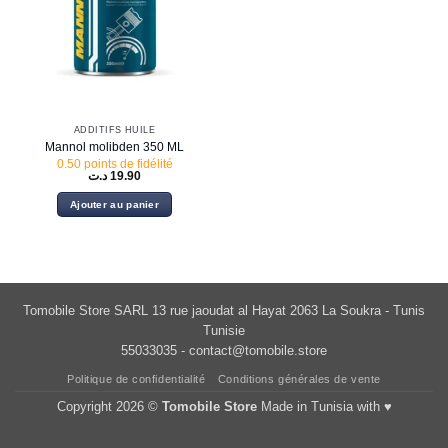
ADDITIFS HUILE
Mannol molibden 350 ML
0.50 points de fidélité
د.ت
19.90
Ajouter au panier
Tomobile Store SARL 13 rue jaoudat al Hayat 2063 La Soukra - Tunis
Tunisie
55033035 -
contact@tomobile.store
Politique de confidentialité
Conditions générales de vente
Copyright 2026 ©
Tomobile Store
Made in Tunisia with ♥