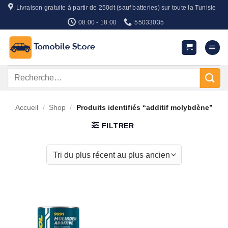
Passer
Livraison gratuite à partir de 250dt (sauf batteries) sur toute la Tunisie
au
08:00 - 18:00
55033035
contenu
Recherche
pour :
Accueil
/
Shop
/
Produits identifiés “additif molybdène”
FILTRER