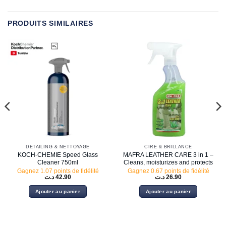
PRODUITS SIMILAIRES
DETAILING & NETTOYAGE
CIRE & BRILLANCE
KOCH-CHEMIE Speed Glass
MAFRA LEATHER CARE 3 in 1 –
Cleaner 750ml
Cleans, moisturizes and protects
Gagnez 1.07 points de fidélité
Gagnez 0.67 points de fidélité
د.ت
42.90
د.ت
26.90
Ajouter au panier
Ajouter au panier