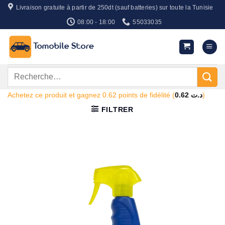
Passer
Livraison gratuite à partir de 250dt (sauf batteries) sur toute la Tunisie
au
08:00 - 18:00
55033035
contenu
Recherche
pour :
Achetez ce produit et gagnez 0.62 points de fidélité (
0.62
د.ت
)
FILTRER