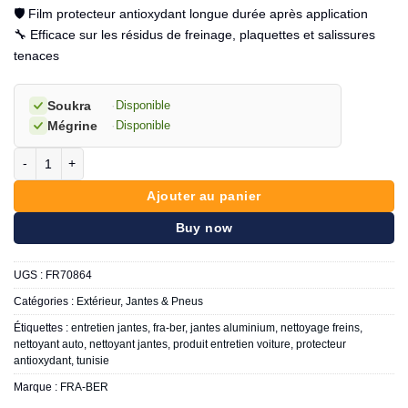
🛡️ Film protecteur antioxydant longue durée après application
🔧 Efficace sur les résidus de freinage, plaquettes et salissures
tenaces
Soukra
·
Disponible
Mégrine
·
Disponible
quantité de FRA-BER Nettoyant Jantes 750ml
Ajouter au panier
Buy now
UGS :
FR70864
Catégories :
Extérieur
,
Jantes & Pneus
Étiquettes :
entretien jantes
,
fra-ber
,
jantes aluminium
,
nettoyage freins
,
nettoyant auto
,
nettoyant jantes
,
produit entretien voiture
,
protecteur
antioxydant
,
tunisie
Marque :
FRA-BER