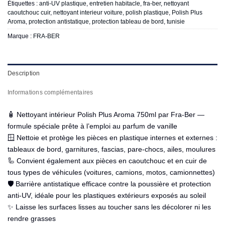
Étiquettes :
anti-UV plastique
,
entretien habitacle
,
fra-ber
,
nettoyant
caoutchouc cuir
,
nettoyant interieur voiture
,
polish plastique
,
Polish Plus
Aroma
,
protection antistatique
,
protection tableau de bord
,
tunisie
Marque :
FRA-BER
Description
Informations complémentaires
🧴 Nettoyant intérieur Polish Plus Aroma 750ml par Fra-Ber —
formule spéciale prête à l’emploi au parfum de vanille
🪟 Nettoie et protège les pièces en plastique internes et externes :
tableaux de bord, garnitures, fascias, pare-chocs, ailes, moulures
🦾 Convient également aux pièces en caoutchouc et en cuir de
tous types de véhicules (voitures, camions, motos, camionnettes)
🛡️ Barrière antistatique efficace contre la poussière et protection
anti-UV, idéale pour les plastiques extérieurs exposés au soleil
✨ Laisse les surfaces lisses au toucher sans les décolorer ni les
rendre grasses