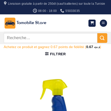
Passer
Livraison gratuite à partir de 250dt (sauf batteries) sur toute la Tunisie
au
08:00 - 18:00
55033035
contenu
Recherche
pour :
Achetez ce produit et gagnez 0.67 points de fidélité (
0.67
د.ت
)
FILTRER