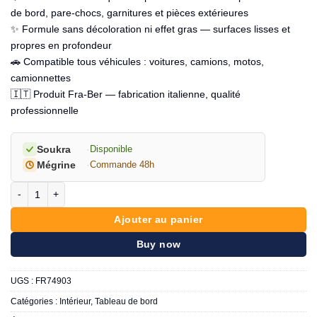
de bord, pare-chocs, garnitures et pièces extérieures
✨ Formule sans décoloration ni effet gras — surfaces lisses et
propres en profondeur
🚗 Compatible tous véhicules : voitures, camions, motos,
camionnettes
🇮🇹 Produit Fra-Ber — fabrication italienne, qualité
professionnelle
Soukra
·
Disponible
Mégrine
·
Commande 48h
quantité de FRA-BER Nettoyant intérieure Polish Plus Aroma 750ml
Ajouter au panier
Buy now
UGS :
FR74903
Catégories :
Intérieur
,
Tableau de bord