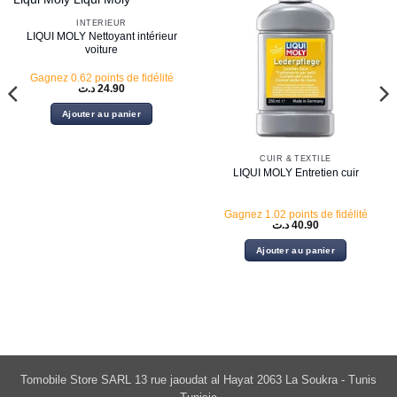
INTÉRIEUR
LIQUI MOLY Nettoyant intérieur
voiture
Gagnez 0.62 points de fidélité
د.ت
24.90
Ajouter au panier
CUIR & TEXTILE
LIQUI MOLY Entretien cuir
Gagnez 1.02 points de fidélité
د.ت
40.90
Ajouter au panier
Tomobile Store SARL 13 rue jaoudat al Hayat 2063 La Soukra - Tunis