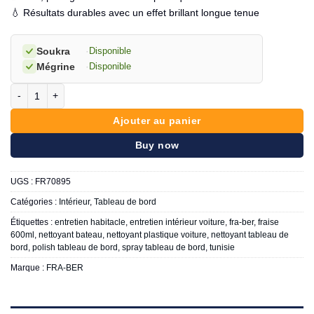
💧 Résultats durables avec un effet brillant longue tenue
Soukra
·
Disponible
Mégrine
·
Disponible
quantité de FRA-BER Nettoyant tableau de bord Fraise 600ml
Ajouter au panier
Buy now
UGS :
FR70895
Catégories :
Intérieur
,
Tableau de bord
Étiquettes :
entretien habitacle
,
entretien intérieur voiture
,
fra-ber
,
fraise
600ml
,
nettoyant bateau
,
nettoyant plastique voiture
,
nettoyant tableau de
bord
,
polish tableau de bord
,
spray tableau de bord
,
tunisie
Marque :
FRA-BER