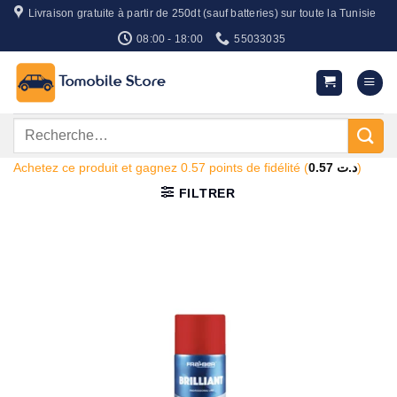
Passer
Livraison gratuite à partir de 250dt (sauf batteries) sur toute la Tunisie
au
08:00 - 18:00
55033035
contenu
Recherche
pour :
Achetez ce produit et gagnez 0.57 points de fidélité (
0.57
د.ت
)
FILTRER