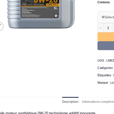
Contenu
Sélect
quantité 
UGS :
LM6
Catégories 
Étiquettes :
Marque :
Li
Description
Informations complém
ile moteur synthétique 0W-20 technologie additif innovante