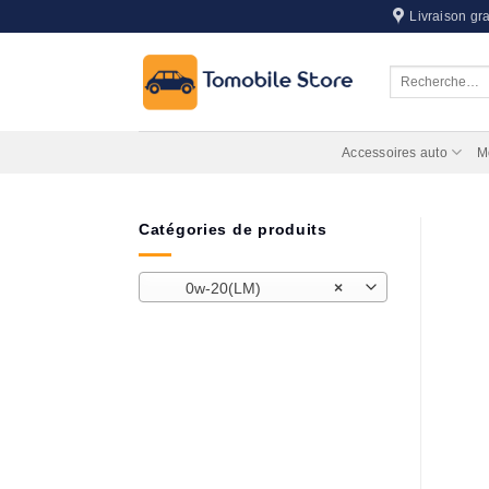
Passer
Livraison gra
au
contenu
Recherche
pour :
Accessoires auto
M
Catégories de produits
0w-20(LM)
×