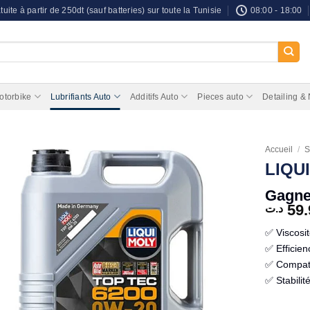
tuite à partir de 250dt (sauf batteries) sur toute la Tunisie
08:00 - 18:00
otorbike
Lubrifiants Auto
Additifs Auto
Pieces auto
Detailing &
Accueil
/
S
LIQUI
Gagnez
59.
د.ت
✅ Viscosi
✅ Efficie
✅ Compati
✅ Stabili