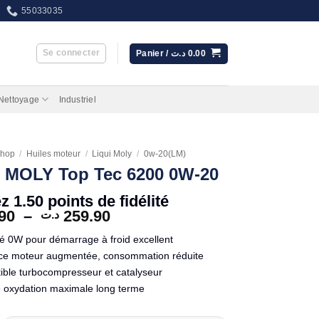
55033035
Se connecter
Panier /
د.ت
0.00
 Nettoyage
Industriel
hop
/
Huiles moteur
/
Liqui Moly
/
0w-20(LM)
 MOLY Top Tec 6200 0W-20
 1.50 points de fidélité
Plage
90
–
259.90
د.ت
de
té 0W pour démarrage à froid excellent
prix :
nce moteur augmentée, consommation réduite
59.90 د.ت
ble turbocompresseur et catalyseur
à
259.90 د.ت
té oxydation maximale long terme