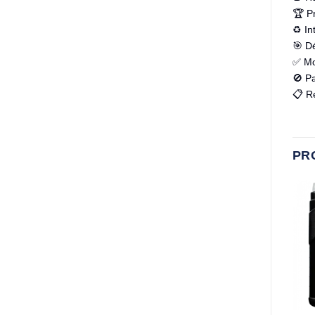
🏆 Pr
♻️ I
🎯 D
✅ Mot
🚫 Pa
📋 R
PR