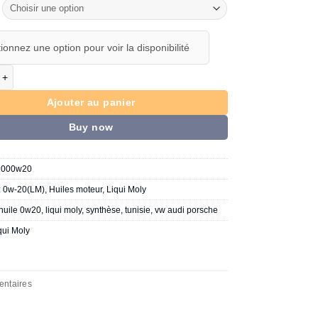
ionnez une option pour voir la disponibilité
de LIQUI MOLY Top Tec 6200 0W-20
Ajouter au panier
Buy now
2000w20
:
0w-20(LM)
,
Huiles moteur
,
Liqui Moly
huile 0w20
,
liqui moly
,
synthèse
,
tunisie
,
vw audi porsche
qui Moly
entaires