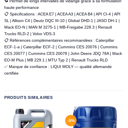
🔁 Permet de longs intervalles de vidange grâce à sa formulation
haute performance
📋 Spécifications : ACEA E7 | ACEA A3 | ACEA B4 | API CI-4 | API
SL | Allison C4 | Deutz DQC III-10 | Global DHD-1 | JASO DH-1 |
Mack EO-N | MAN M 3275-1 | MB-Freigabe 228.3 | Renault
Trucks RLD-2 | Volvo VDS-3
📋 Références complémentaires recommandées : Caterpillar
ECF-1-a | Caterpillar ECF-2 | Cummins CES 20076 | Cummins
CES 20077 | Cummins CES 20078 | John Deere JDQ 78A | Mack
EO-M Plus | MB 229.1 | MTU Typ 2 | Renault Trucks RLD
✅ Marque de confiance : LIQUI MOLY — qualité allemande
certifiée
PRODUITS SIMILAIRES
-5%