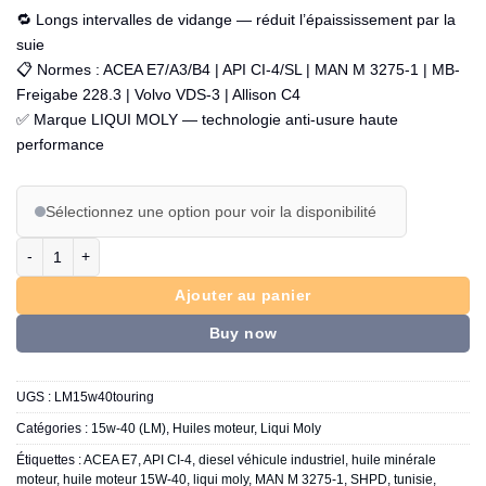
🔁 Longs intervalles de vidange — réduit l’épaississement par la
suie
📋 Normes : ACEA E7/A3/B4 | API CI-4/SL | MAN M 3275-1 | MB-
Freigabe 228.3 | Volvo VDS-3 | Allison C4
✅ Marque LIQUI MOLY — technologie anti-usure haute
performance
Sélectionnez une option pour voir la disponibilité
quantité de LIQUI MOLY TOURING HIGH TECH SUPER SHPD 15W-40
Ajouter au panier
Buy now
UGS :
LM15w40touring
Catégories :
15w-40 (LM)
,
Huiles moteur
,
Liqui Moly
Étiquettes :
ACEA E7
,
API CI-4
,
diesel véhicule industriel
,
huile minérale
moteur
,
huile moteur 15W-40
,
liqui moly
,
MAN M 3275-1
,
SHPD
,
tunisie
,