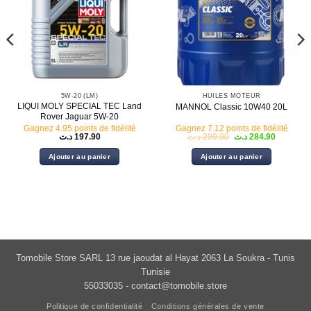
5W-20 (LM)
HUILES MOTEUR
LIQUI MOLY SPECIAL TEC Land
MANNOL Classic 10W40 20L
Rover Jaguar 5W-20
Gagnez 4.95 points de fidélité
Gagnez 7.12 points de fidélité
Le
Le
د.ت
197.90
د.ت
299.90
د.ت
284.90
prix
prix
initial
actuel
Ajouter au panier
Ajouter au panier
était :
est :
299.90 د.ت.
Tomobile Store SARL 13 rue jaoudat al Hayat 2063 La Soukra - Tunis
Tunisie
55033035 -
contact@tomobile.store
Politique de confidentialité
Conditions générales de vente