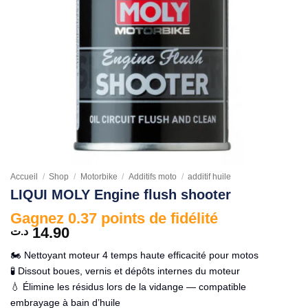
Accueil
/
Shop
/
Motorbike
/
Additifs moto
/
additif huile
LIQUI MOLY Engine flush shooter
Gagnez 0.37 points de fidélité
14.90
د.ت
🏍️ Nettoyant moteur 4 temps haute efficacité pour motos
🧪 Dissout boues, vernis et dépôts internes du moteur
💧 Élimine les résidus lors de la vidange — compatible
embrayage à bain d’huile