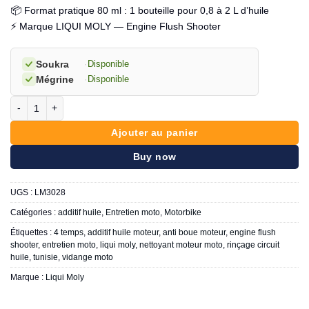
📦 Format pratique 80 ml : 1 bouteille pour 0,8 à 2 L d’huile
⚡ Marque LIQUI MOLY — Engine Flush Shooter
Soukra
·
Disponible
Mégrine
·
Disponible
quantité de LIQUI MOLY Engine flush shooter
Ajouter au panier
Buy now
UGS :
LM3028
Catégories :
additif huile
,
Entretien moto
,
Motorbike
Étiquettes :
4 temps
,
additif huile moteur
,
anti boue moteur
,
engine flush
shooter
,
entretien moto
,
liqui moly
,
nettoyant moteur moto
,
rinçage circuit
huile
,
tunisie
,
vidange moto
Marque :
Liqui Moly