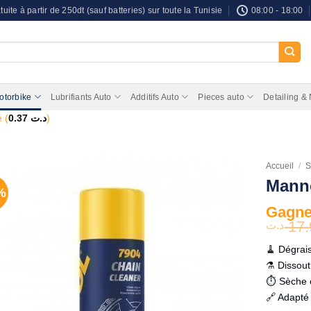
tuite à partir de 250dt (sauf batteries) sur toute la Tunisie
08:00 - 18:00
otorbike
Lubrifiants Auto
Additifs Auto
Pieces auto
Detailing &
 (
0.37
د.ت
)
Accueil
/
S
Manno
%
Gagnez
17.
د.ت
🧹 Dégrai
⚗️ Dissout
⏱️ Sèche e
🔗 Adapté 