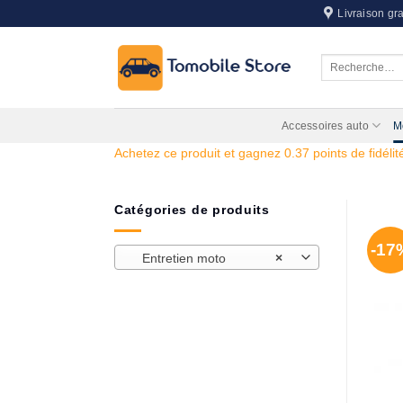
Passer
Livraison gra
au
contenu
Recherche
pour :
Accessoires auto
M
Achetez ce produit et gagnez 0.37 points de fidélité
Catégories de produits
-17
Entretien moto
×