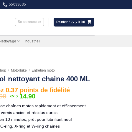
55033035
Se connecter
Panier /
د.ت
0.00
 Nettoyage
Industriel
hop
/
Motorbike
/
Entretien moto
l nettoyant chaine 400 ML
 0.37 points de fidélité
Le
Le
90
14.90
د.ت
prix
prix
sse chaînes motos rapidement et efficacement
initial
actuel
 vernis ancien et résidus durcis
était :
est :
n 10 minutes, prêt pour lubrifiant neuf
14.90 د.ت.
17.90 د.ت.
O-ring, X-ring et W-ring chaînes