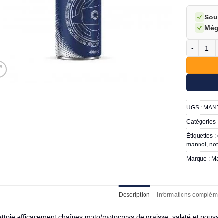
Sou
Még
quantité d
UGS :
MAN
Catégories 
Étiquettes :
mannol
,
net
Marque :
Ma
Description
Informations complém
ttoie efficacement chaînes moto/motocross de graisse, saleté et pouss