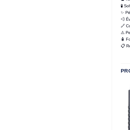
🧪 So
✨ Pé
💨 É
🔗 Co
⚠️ Pe
🧴 Fo
📋 R
PR