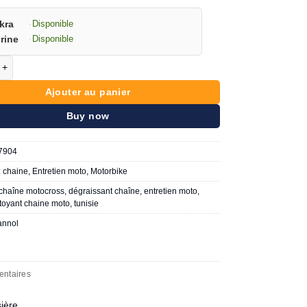
kra
·
Disponible
rine
·
Disponible
e Mannol nettoyant chaine 400 ML
Ajouter au panier
Buy now
7904
:
chaine
,
Entretien moto
,
Motorbike
chaîne motocross
,
dégraissant chaîne
,
entretien moto
,
toyant chaine moto
,
tunisie
nnol
entaires
ière