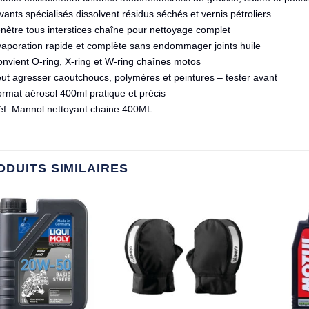
lvants spécialisés dissolvent résidus séchés et vernis pétroliers
nètre tous interstices chaîne pour nettoyage complet
vaporation rapide et complète sans endommager joints huile
nvient O-ring, X-ring et W-ring chaînes motos
ut agresser caoutchoucs, polymères et peintures – tester avant
rmat aérosol 400ml pratique et précis
éf: Mannol nettoyant chaine 400ML
ODUITS SIMILAIRES