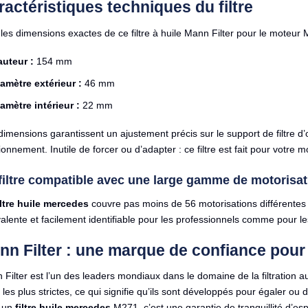
actéristiques techniques du filtre
 les dimensions exactes de ce filtre à huile Mann Filter pour le moteu
auteur :
154 mm
amètre extérieur :
46 mm
amètre intérieur :
22 mm
imensions garantissent un ajustement précis sur le support de filtre d’
ionnement. Inutile de forcer ou d’adapter : ce filtre est fait pour votre m
filtre compatible avec une large gamme de motorisat
iltre huile mercedes
couvre pas moins de 56 motorisations différentes 
alente et facilement identifiable pour les professionnels comme pour les 
nn Filter : une marque de confiance pour
Filter est l’un des leaders mondiaux dans le domaine de la filtration
es plus strictes, ce qui signifie qu’ils sont développés pour égaler ou dé
 un
filtre huile mercedes
M271, c’est une garantie de tranquillité d’esp