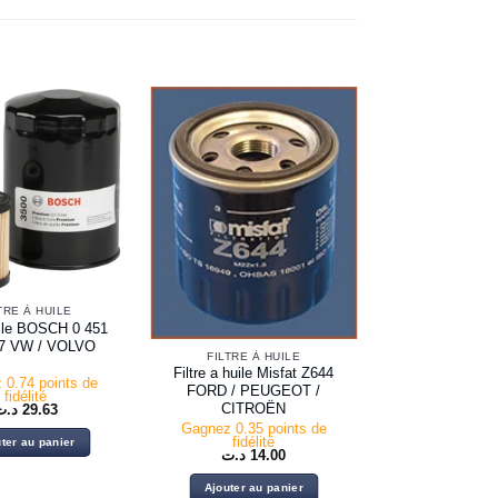
TRE À HUILE
uile BOSCH 0 451
87 VW / VOLVO
FILTRE À HUILE
Filtre a huile Misfat Z644
 0.74 points de
FORD / PEUGEOT /
fidélité
CITROËN
د.ت
29.63
Gagnez 0.35 points de
fidélité
ter au panier
د.ت
14.00
Ajouter au panier