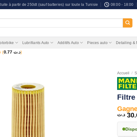
tuite à partir de 250dt (sauf batteries) sur toute la Tunisie
08:00 - 18:00
otorbike
Lubrifiants Auto
Additifs Auto
Pieces auto
Detailing &
 (
0.77
د.ت
)
Accueil
/
S
Filtr
Gagnez
30.
د.ت
Disp