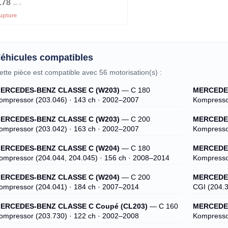
.78
د.ت
upture
éhicules compatibles
ette pièce est compatible avec 56 motorisation(s) :
ERCEDES-BENZ CLASSE C (W203)
— C 180
MERCEDES
ompressor (203.046) · 143 ch · 2002–2007
Kompresso
ERCEDES-BENZ CLASSE C (W203)
— C 200
MERCEDES
ompressor (203.042) · 163 ch · 2002–2007
Kompresso
ERCEDES-BENZ CLASSE C (W204)
— C 180
MERCEDES
ompressor (204.044, 204.045) · 156 ch · 2008–2014
Kompresso
ERCEDES-BENZ CLASSE C (W204)
— C 200
MERCEDES
ompressor (204.041) · 184 ch · 2007–2014
CGI (204.3
ERCEDES-BENZ CLASSE C Coupé (CL203)
— C 160
MERCEDES
ompressor (203.730) · 122 ch · 2002–2008
Kompresso