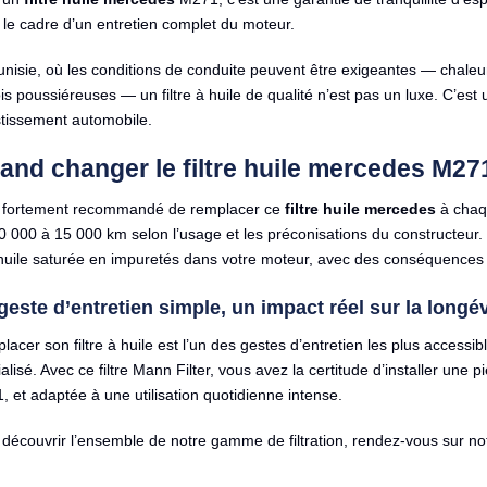
le cadre d’un entretien complet du moteur.
nisie, où les conditions de conduite peuvent être exigeantes — chaleur 
is poussiéreuses — un filtre à huile de qualité n’est pas un luxe. C’es
stissement automobile.
and changer le filtre huile mercedes M27
st fortement recommandé de remplacer ce
filtre huile mercedes
à chaqu
0 000 à 15 000 km selon l’usage et les préconisations du constructeur. 
huile saturée en impuretés dans votre moteur, avec des conséquences 
geste d’entretien simple, un impact réel sur la longév
acer son filtre à huile est l’un des gestes d’entretien les plus accessi
alisé. Avec ce filtre Mann Filter, vous avez la certitude d’installer un
 et adaptée à une utilisation quotidienne intense.
découvrir l’ensemble de notre gamme de filtration, rendez-vous sur n