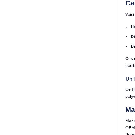
Car
Voici
H
Di
Di
Ces d
posit
Un 
Ce
f
polyv
Ma
Mann 
OEM l
Pour