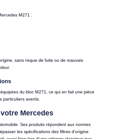
r Mercedes M271 :
origine, sans risque de fuite ou de mauvais
oteur.
ions
équipées du bloc M271, ce qui en fait une pièce
particuliers avertis.
 votre Mercedes
 automobile. Ses produits répondent aux normes
passer les spécifications des filtres d’origine.
rit, aussi bien lors d’une vidange classique que