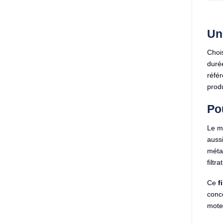
Un
Choi
durée
référ
prod
Pou
Le m
aussi
métal
filtr
Ce
f
conce
moteu