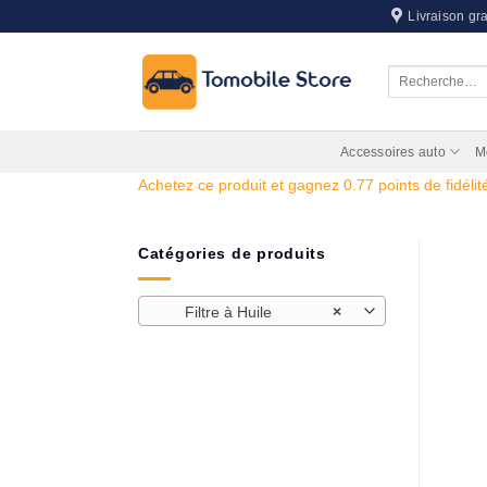
Passer
Livraison gra
au
contenu
Recherche
pour :
Accessoires auto
M
Achetez ce produit et gagnez 0.77 points de fidélité
Catégories de produits
Filtre à Huile
×