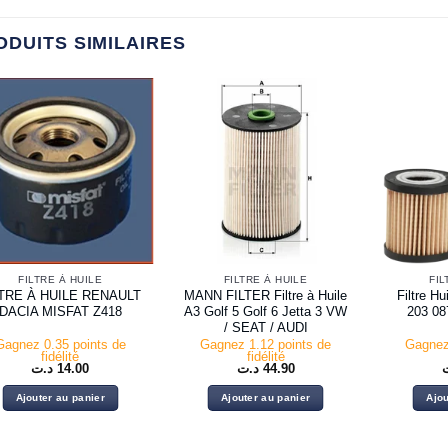
ODUITS SIMILAIRES
FILTRE À HUILE
FILTRE À HUILE
FIL
LTRE À HUILE RENAULT
MANN FILTER Filtre à Huile
Filtre H
DACIA MISFAT Z418
A3 Golf 5 Golf 6 Jetta 3 VW
203 0
/ SEAT / AUDI
Gagnez 0.35 points de
Gagnez 1.12 points de
Gagnez
fidélité
fidélité
د.ت
14.00
د.ت
44.90
Ajouter au panier
Ajouter au panier
Ajou