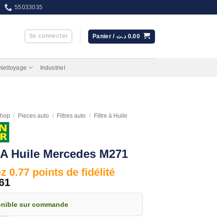
55033035
Se connecter
Panier /
د.ت
0.00
 Nettoyage
Industriel
hop
/
Pieces auto
/
Filtres auto
/
Filtre à Huile
e A Huile Mercedes M271
 0.77 points de fidélité
61
onible sur commande