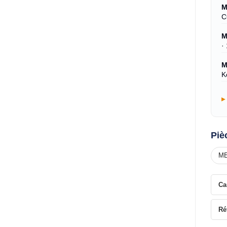
M
C
M
·
M
K
Piè
ME
Ca
Ré