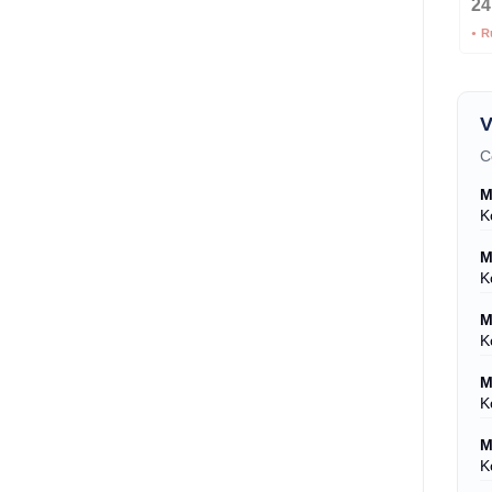
24
R
V
C
M
K
M
K
M
K
M
K
M
K