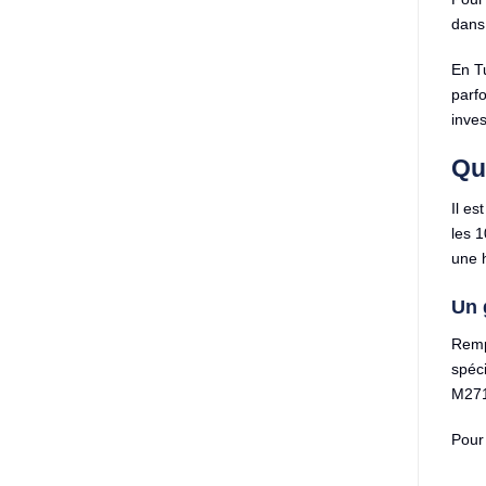
dans 
En Tu
parfo
inve
Qu
Il e
les 1
une 
Un 
Rempl
spéci
M271,
Pour 