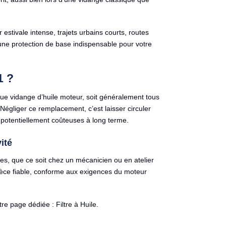
estivale intense, trajets urbains courts, routes
t une protection de base indispensable pour votre
1 ?
e vidange d’huile moteur, soit généralement tous
Négliger ce remplacement, c’est laisser circuler
potentiellement coûteuses à long terme.
ité
bles, que ce soit chez un mécanicien ou en atelier
e pièce fiable, conforme aux exigences du moteur
otre page dédiée :
Filtre à Huile
.