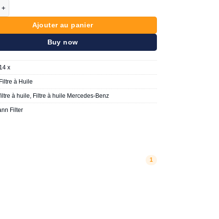
e Filtre A Huile Mercedes M271
Ajouter au panier
Buy now
14 x
Filtre à Huile
filtre à huile
,
Filtre à huile Mercedes-Benz
nn Filter
1