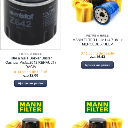
FILTRE À HUILE
MANN FILTER Huile HU 718/1 k
MERCEDES / JEEP
0.41 points de fidélité
FILTRE À HUILE
د.ت
16.43
Filtre a huile Dokker Duster
Qashqai Misfat Z642 RENAULT /
Ajouter au panier
DACIA
0.30 points de fidélité
د.ت
12.00
Ajouter au panier