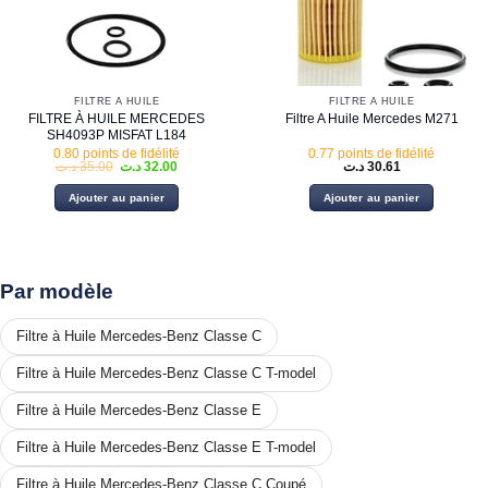
FILTRE À HUILE
FILTRE À HUILE
FILTRE À HUILE MERCEDES
Filtre A Huile Mercedes M271
SH4093P MISFAT L184
0.80 points de fidélité
0.77 points de fidélité
Le
Le
د.ت
35.00
د.ت
32.00
د.ت
30.61
prix
prix
initial
actuel
Ajouter au panier
Ajouter au panier
était :
est :
32.00 د.ت.
35.00 د.ت.
Par modèle
Filtre à Huile Mercedes-Benz Classe C
Filtre à Huile Mercedes-Benz Classe C T-model
Filtre à Huile Mercedes-Benz Classe E
Filtre à Huile Mercedes-Benz Classe E T-model
Filtre à Huile Mercedes-Benz Classe C Coupé