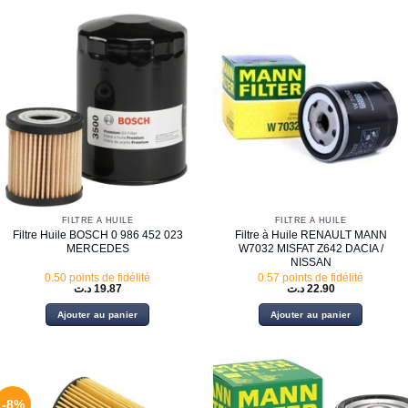
FILTRE À HUILE
FILTRE À HUILE
Filtre Huile BOSCH 0 986 452 023
Filtre à Huile RENAULT MANN
MERCEDES
W7032 MISFAT Z642 DACIA /
NISSAN
0.50 points de fidélité
0.57 points de fidélité
د.ت
19.87
د.ت
22.90
Ajouter au panier
Ajouter au panier
-8%