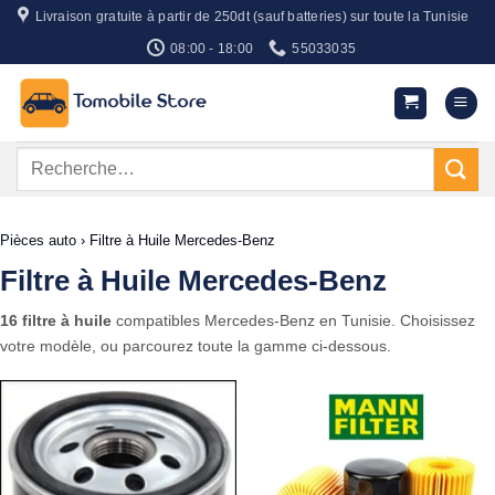
Passer
Livraison gratuite à partir de 250dt (sauf batteries) sur toute la Tunisie
au
08:00 - 18:00
55033035
contenu
Recherche
pour :
Pièces auto
›
Filtre à Huile Mercedes-Benz
Filtre à Huile Mercedes-Benz
16 filtre à huile
compatibles Mercedes-Benz en Tunisie. Choisissez
votre modèle, ou parcourez toute la gamme ci-dessous.