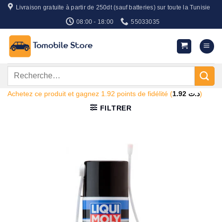
Passer
Livraison gratuite à partir de 250dt (sauf batteries) sur toute la Tunisie
au
08:00 - 18:00
55033035
contenu
Recherche
pour :
Achetez ce produit et gagnez 1.92 points de fidélité (
1.92
د.ت
)
FILTRER