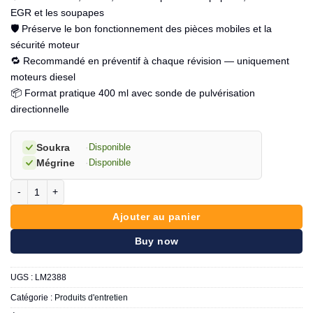
EGR et les soupapes
🛡️ Préserve le bon fonctionnement des pièces mobiles et la
sécurité moteur
🔁 Recommandé en préventif à chaque révision — uniquement
moteurs diesel
📦 Format pratique 400 ml avec sonde de pulvérisation
directionnelle
Soukra
·
Disponible
Mégrine
·
Disponible
quantité de LIQUI MOLY - Pro-Line nettoyant systéme d'adimission di
Ajouter au panier
Buy now
UGS :
LM2388
Catégorie :
Produits d'entretien