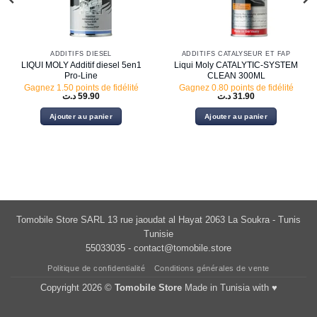
ADDITIFS DIESEL
ADDITIFS CATALYSEUR ET FAP
LIQUI MOLY Additif diesel 5en1
Liqui Moly CATALYTIC-SYSTEM
Pro-Line
CLEAN 300ML
Gagnez 1.50 points de fidélité
Gagnez 0.80 points de fidélité
د.ت
59.90
د.ت
31.90
Ajouter au panier
Ajouter au panier
Tomobile Store SARL 13 rue jaoudat al Hayat 2063 La Soukra - Tunis
Tunisie
55033035 -
contact@tomobile.store
Politique de confidentialité
Conditions générales de vente
Copyright 2026 ©
Tomobile Store
Made in Tunisia with ♥