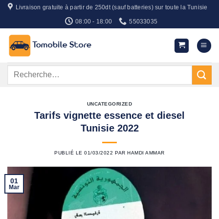
Passer
Livraison gratuite à partir de 250dt (sauf batteries) sur toute la Tunisie
au
08:00 - 18:00
55033035
contenu
Recherche
pour :
UNCATEGORIZED
Tarifs vignette essence et diesel
Tunisie 2022
PUBLIÉ LE
01/03/2022
PAR
HAMDI AMMAR
01
Mar