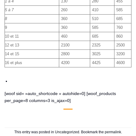
1 à 4
130
28
0
455
5 à 7
260
410
585
8
360
510
685
9
360
585
760
10 et 11
460
685
860
12 et 13
2100
2325
2500
14 et 15
2800
3025
3200
16 et plus
4200
4425
4600
[woof sid= »auto_shortcode » autohide=0] [woof_products
per_page=8 columns=3 is_ajax=0]
This entry was posted in
Uncategorized
. Bookmark the
permalink
.