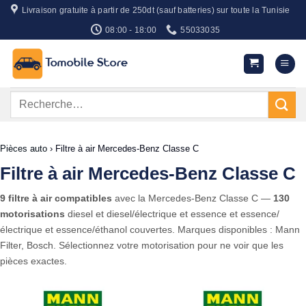
Passer
Livraison gratuite à partir de 250dt (sauf batteries) sur toute la Tunisie
au
08:00 - 18:00
55033035
contenu
Recherche
pour :
Pièces auto
›
Filtre à air Mercedes-Benz Classe C
Filtre à air Mercedes-Benz Classe C
9 filtre à air compatibles
avec la Mercedes-Benz Classe C —
130
motorisations
diesel et diesel/électrique et essence et essence/
électrique et essence/éthanol couvertes. Marques disponibles : Mann
Filter, Bosch. Sélectionnez votre motorisation pour ne voir que les
pièces exactes.