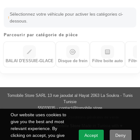
Sélectionnez votre véhicule pour activer les catégories ci-
dessous.
Parcourir par catégorie de pièce
BALAI D'ESSUIE-GLACE
Disque de frein
Filtre boite auto
Filtre
Tomobile Store SARL 13 rue jaoudat al Hayat 2063 La Soukra - Tunis
Tunisie
55033035 -
contact@tomobile.store
Our website uses cookies to
Politique de confidentialité
Conditions générales de vente
give you the best and most
Copyright 2026 ©
Tomobile Store
Made in Tunisia with ♥
relevant experience. By
clicking on accept, you give
Accept
Deny