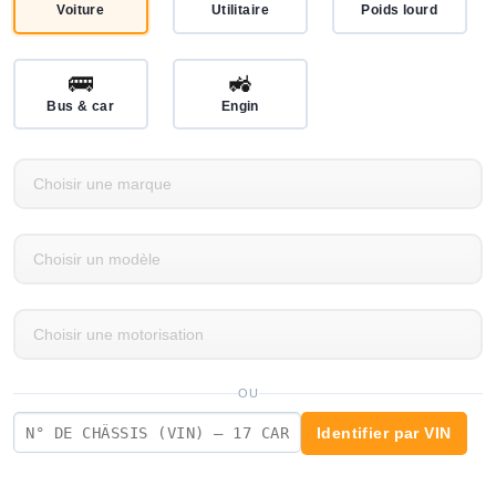
Voiture
Utilitaire
Poids lourd
🚌
🚜
Bus & car
Engin
OU
Identifier par VIN