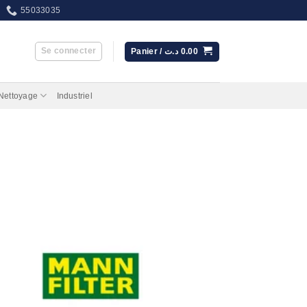
55033035
Se connecter
Panier /
د.ت
0.00
 Nettoyage
Industriel