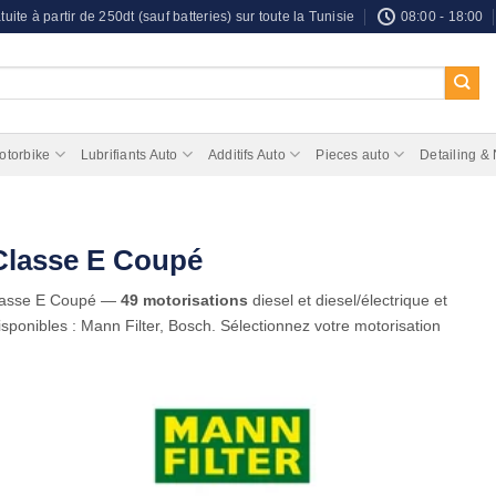
tuite à partir de 250dt (sauf batteries) sur toute la Tunisie
08:00 - 18:00
otorbike
Lubrifiants Auto
Additifs Auto
Pieces auto
Detailing &
 Classe E Coupé
lasse E Coupé —
49 motorisations
diesel et diesel/électrique et
ponibles : Mann Filter, Bosch. Sélectionnez votre motorisation