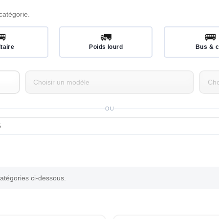
catégorie.
🚐
🚛
🚌
itaire
Poids lourd
Bus & c
OU
catégories ci-dessous.