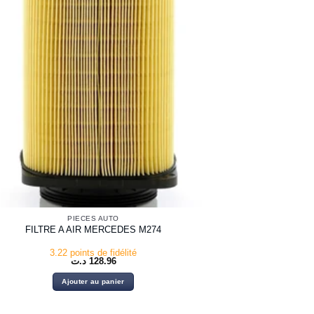
PIECES AUTO
FILTRE A AIR MERCEDES M274
3.22 points de fidélité
د.ت
128.96
Ajouter au panier