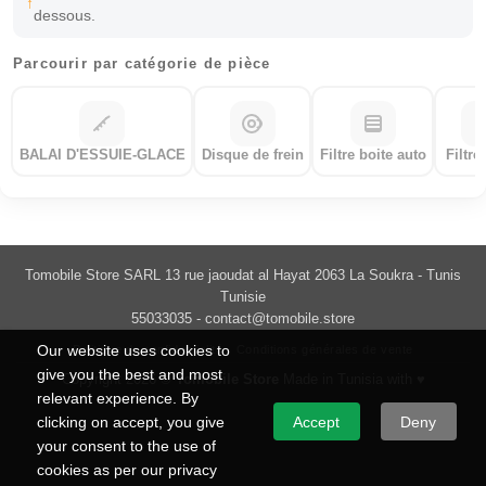
dessous.
Parcourir par catégorie de pièce
BALAI D'ESSUIE-GLACE
Disque de frein
Filtre boite auto
Filtre
Tomobile Store SARL 13 rue jaoudat al Hayat 2063 La Soukra - Tunis
Tunisie
55033035 -
contact@tomobile.store
Our website uses cookies to
Politique de confidentialité
Conditions générales de vente
give you the best and most
Copyright 2026 ©
Tomobile Store
Made in Tunisia with ♥
relevant experience. By
clicking on accept, you give
Accept
Deny
your consent to the use of
cookies as per our privacy