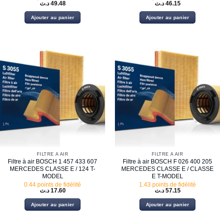
د.ت
49.48
د.ت
46.15
Ajouter au panier
Ajouter au panier
FILTRE À AIR
FILTRE À AIR
Filtre à air BOSCH 1 457 433 607
Filtre à air BOSCH F 026 400 205
MERCEDES CLASSE E / 124 T-
MERCEDES CLASSE E / CLASSE
MODEL
E T-MODEL
0.44 points de fidélité
1.43 points de fidélité
د.ت
17.60
د.ت
57.15
Ajouter au panier
Ajouter au panier