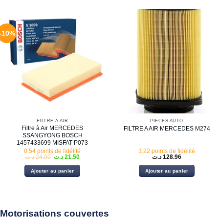
-10%
FILTRE À AIR
PIECES AUTO
Filtre à Air MERCEDES
FILTRE A AIR MERCEDES M274
SSANGYONG BOSCH
1457433699 MISFAT P073
0.54 points de fidélité
3.22 points de fidélité
Le
Le
د.ت
24.00
د.ت
21.50
د.ت
128.96
prix
prix
initial
actuel
Ajouter au panier
Ajouter au panier
était :
est :
21.50 د.ت.
24.00 د.ت.
Motorisations couvertes