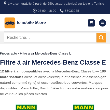
Passer
Livraison gratuite à partir de 250dt (sauf batteries) sur toute la Tunisie
au
08:00 - 18:00
55033035
contenu
Recherche
pour :
Pièces auto
›
Filtre à air Mercedes-Benz Classe E
Filtre à air Mercedes-Benz Classe E
12 filtre à air compatibles
avec la Mercedes-Benz Classe E —
180
motorisations
diesel et diesel/électrique et essence et essence/gaz
naturel comprimé (gnc) et essence/électrique couvertes. Marques
disponibles : Mann Filter, Bosch. Sélectionnez votre motorisation pour
ne voir que les pièces exactes.