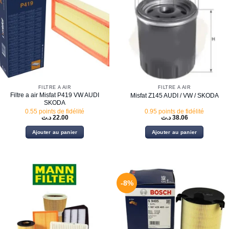
FILTRE À AIR
FILTRE À AIR
Filtre a air Misfat P419 VW AUDI
Misfat Z145 AUDI / VW / SKODA
SKODA
0.55 points de fidélité
0.95 points de fidélité
د.ت
22.00
د.ت
38.06
Ajouter au panier
Ajouter au panier
-8%