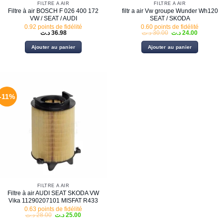
FILTRE À AIR
FILTRE À AIR
Filtre à air BOSCH F 026 400 172
filtr a air Vw groupe Wunder Wh120
VW / SEAT / AUDI
SEAT / SKODA
0.92 points de fidélité
0.60 points de fidélité
Le
Le
د.ت
36.98
د.ت
30.00
د.ت
24.00
prix
prix
initial
actuel
Ajouter au panier
Ajouter au panier
était :
est :
30.00 د.ت.
-11%
FILTRE À AIR
Filtre à air AUDI SEAT SKODA VW
Vika 11290207101 MISFAT R433
0.63 points de fidélité
Le
Le
د.ت
28.00
د.ت
25.00
prix
prix