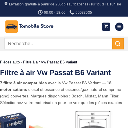
Passer
Livraison gratuite à partir de 250dt (sauf batteries) sur toute la Tunisie
au
08:00 - 18:00
55033035
contenu
Recherche
pour :
Pièces auto
›
Filtre à air Vw Passat B6 Variant
Filtre à air Vw Passat B6 Variant
7 filtre à air compatibles
avec la Vw Passat B6 Variant —
18
motorisations
diesel et essence et essence/gaz naturel comprimé
(gnc) couvertes. Marques disponibles : Bosch, Misfat, Mann Filter.
Sélectionnez votre motorisation pour ne voir que les pièces exactes.