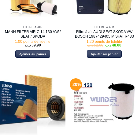
FILTRE À AIR
FILTRE À AIR
MANN FILTER AIR C 14 130 VW /
Filtre à air AUDI SEAT SKODA VW
SEAT / SKODA
BOSCH 1987429405 MISFAT R433
1.00 points de fidélité
1.20 points de fidélité
Le
Le
د.ت
39.90
د.ت
52.00
د.ت
48.00
prix
prix
initial
actuel
Ajouter au panier
Ajouter au panier
était :
est :
52.00 د.ت.
-20%