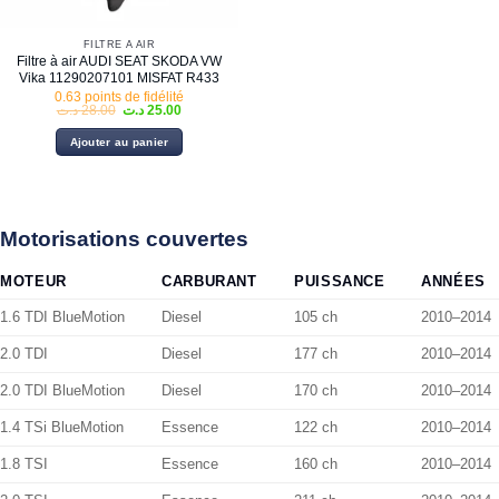
FILTRE À AIR
Filtre à air AUDI SEAT SKODA VW
Vika 11290207101 MISFAT R433
0.63 points de fidélité
Le
Le
د.ت
28.00
د.ت
25.00
prix
prix
initial
actuel
Ajouter au panier
était :
est :
25.00 د.ت.
28.00 د.ت.
Motorisations couvertes
MOTEUR
CARBURANT
PUISSANCE
ANNÉES
1.6 TDI BlueMotion
Diesel
105 ch
2010–2014
2.0 TDI
Diesel
177 ch
2010–2014
2.0 TDI BlueMotion
Diesel
170 ch
2010–2014
1.4 TSi BlueMotion
Essence
122 ch
2010–2014
1.8 TSI
Essence
160 ch
2010–2014