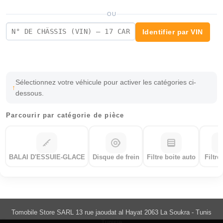
OU
Identifier par VIN
Sélectionnez votre véhicule pour activer les catégories ci-
dessous.
Parcourir par catégorie de pièce
BALAI D'ESSUIE-GLACE
Disque de frein
Filtre boite auto
Filtre
Tomobile Store SARL 13 rue jaoudat al Hayat 2063 La Soukra - Tunis
Tunisie