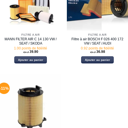
FILTRE À AIR
FILTRE À AIR
MANN FILTER AIR C 14 130 VW /
Filtre à air BOSCH F 026 400 172
SEAT / SKODA
VW / SEAT / AUDI
1.00 points de fidélité
0.92 points de fidélité
د.ت
39.90
د.ت
36.98
Ajouter au panier
Ajouter au panier
-11%