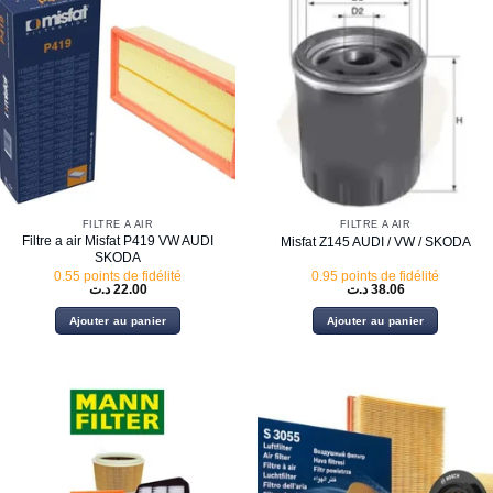
FILTRE À AIR
FILTRE À AIR
Filtre a air Misfat P419 VW AUDI
Misfat Z145 AUDI / VW / SKODA
SKODA
0.55 points de fidélité
0.95 points de fidélité
د.ت
22.00
د.ت
38.06
Ajouter au panier
Ajouter au panier