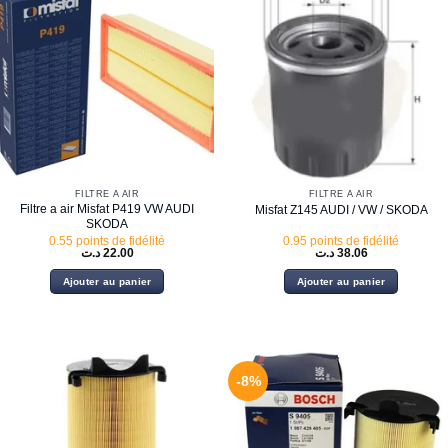
FILTRE À AIR
FILTRE À AIR
Filtre a air Misfat P419 VW AUDI
Misfat Z145 AUDI / VW / SKODA
SKODA
0.55 points de fidélité
0.95 points de fidélité
د.ت
22.00
د.ت
38.06
Ajouter au panier
Ajouter au panier
-8%