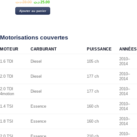
Le
Le
د.ت
28.00
د.ت
25.00
prix
prix
initial
actuel
Ajouter au panier
était :
est :
25.00 د.ت.
28.00 د.ت.
Motorisations couvertes
MOTEUR
CARBURANT
PUISSANCE
ANNÉES
2010–
1.6 TDI
Diesel
105 ch
2014
2010–
2.0 TDI
Diesel
177 ch
2014
2.0 TDI
2010–
Diesel
177 ch
4motion
2014
2010–
1.4 TSI
Essence
160 ch
2014
2010–
1.8 TSI
Essence
160 ch
2014
2010–
2.0 TSI
Essence
210 ch