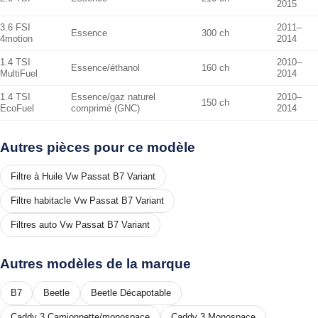
2015
3.6 FSI
2011–
Essence
300 ch
4motion
2014
1.4 TSI
2010–
Essence/éthanol
160 ch
MultiFuel
2014
1.4 TSI
Essence/gaz naturel
2010–
150 ch
EcoFuel
comprimé (GNC)
2014
Autres pièces pour ce modèle
Filtre à Huile Vw Passat B7 Variant
Filtre habitacle Vw Passat B7 Variant
Filtres auto Vw Passat B7 Variant
Autres modèles de la marque
B7
Beetle
Beetle Décapotable
Caddy 3 Camionnette/monospace
Caddy 3 Monospace