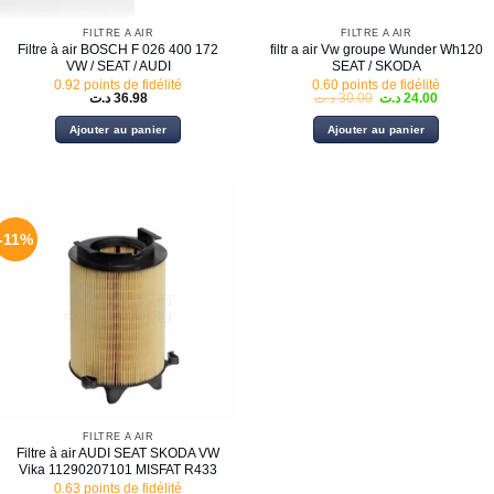
FILTRE À AIR
FILTRE À AIR
Filtre à air BOSCH F 026 400 172
filtr a air Vw groupe Wunder Wh120
VW / SEAT / AUDI
SEAT / SKODA
0.92 points de fidélité
0.60 points de fidélité
Le
Le
د.ت
36.98
د.ت
30.00
د.ت
24.00
prix
prix
initial
actuel
Ajouter au panier
Ajouter au panier
était :
est :
30.00 د.ت.
-11%
FILTRE À AIR
Filtre à air AUDI SEAT SKODA VW
Vika 11290207101 MISFAT R433
0.63 points de fidélité