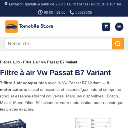
Passer
Livraison gratuite à partir de 250dt (sauf batteries) sur toute la Tunisie
au
08:00 - 18:00
55033035
contenu
Recherche
pour :
Pièces auto
›
Filtre à air Vw Passat B7 Variant
Filtre à air Vw Passat B7 Variant
7 filtre à air compatibles
avec la Vw Passat B7 Variant —
9
motorisations
diesel et essence et essence/gaz naturel comprimé
(gnc) et essence/éthanol couvertes. Marques disponibles : Bosch,
Misfat, Mann Filter. Sélectionnez votre motorisation pour ne voir que
les pièces exactes.