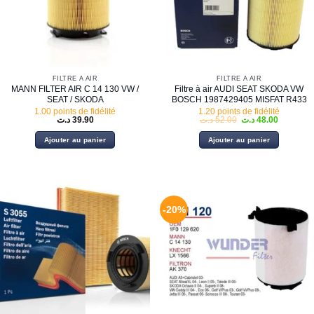
FILTRE À AIR
FILTRE À AIR
MANN FILTER AIR C 14 130 VW /
Filtre à air AUDI SEAT SKODA VW
SEAT / SKODA
BOSCH 1987429405 MISFAT R433
1.00 points de fidélité
1.20 points de fidélité
Le
Le
د.ت
39.90
د.ت
52.00
د.ت
48.00
prix
prix
initial
actuel
Ajouter au panier
Ajouter au panier
était :
est :
52.00 د.ت.
-20%