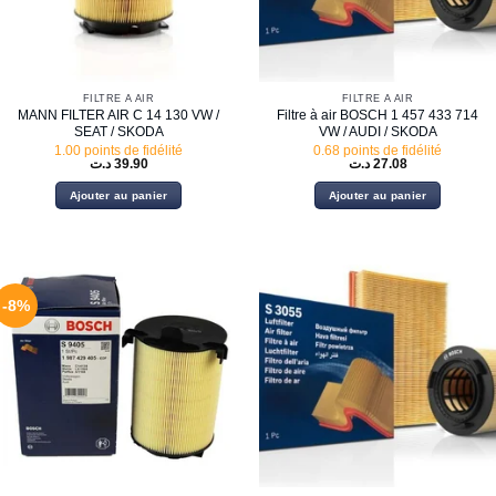
FILTRE À AIR
FILTRE À AIR
MANN FILTER AIR C 14 130 VW /
Filtre à air BOSCH 1 457 433 714
SEAT / SKODA
VW / AUDI / SKODA
1.00 points de fidélité
0.68 points de fidélité
د.ت
39.90
د.ت
27.08
Ajouter au panier
Ajouter au panier
-8%