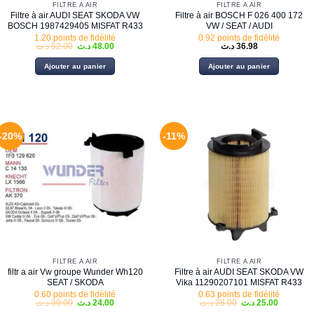
FILTRE À AIR
FILTRE À AIR
Filtre à air AUDI SEAT SKODA VW
Filtre à air BOSCH F 026 400 172
BOSCH 1987429405 MISFAT R433
VW / SEAT / AUDI
1.20 points de fidélité
0.92 points de fidélité
Le
Le
د.ت
52.00
د.ت
48.00
د.ت
36.98
prix
prix
initial
actuel
Ajouter au panier
Ajouter au panier
était :
est :
48.00 د.ت.
52.00 د.ت.
-20%
-11%
FILTRE À AIR
FILTRE À AIR
filtr a air Vw groupe Wunder Wh120
Filtre à air AUDI SEAT SKODA VW
SEAT / SKODA
Vika 11290207101 MISFAT R433
0.60 points de fidélité
0.63 points de fidélité
Le
Le
Le
Le
د.ت
30.00
د.ت
24.00
د.ت
28.00
د.ت
25.00
prix
prix
prix
prix