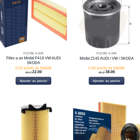
FILTRE À AIR
FILTRE À AIR
Filtre a air Misfat P419 VW AUDI
Misfat Z145 AUDI / VW / SKODA
SKODA
0.55 points de fidélité
0.95 points de fidélité
د.ت
22.00
د.ت
38.06
Ajouter au panier
Ajouter au panier