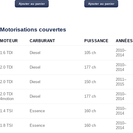
initial
actuel
initial
actuel
Ajouter au panier
Ajouter au panier
était :
est :
était :
est :
28.00 د.ت.
24.00 د.ت.
30.00 د.ت.
Motorisations couvertes
MOTEUR
CARBURANT
PUISSANCE
ANNÉES
2010–
1.6 TDI
Diesel
105 ch
2014
2010–
2.0 TDI
Diesel
177 ch
2014
2011–
2.0 TDI
Diesel
150 ch
2015
2.0 TDI
2010–
Diesel
177 ch
4motion
2014
2010–
1.4 TSI
Essence
160 ch
2014
2010–
1.8 TSI
Essence
160 ch
2014