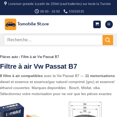
Passer
Livraison gratuite à partir de 250dt (sauf batteries) sur toute la Tunisie
au
08:00 - 18:00
55033035
contenu
Recherche
pour :
Pièces auto
›
Filtre à air Vw Passat B7
Filtre à air Vw Passat B7
8 filtre à air compatibles
avec la Vw Passat B7 —
11 motorisations
diesel et essence et essence/gaz naturel comprimé (gnc) et essence/
éthanol couvertes. Marques disponibles : Bosch, Misfat, vika.
Sélectionnez votre motorisation pour ne voir que les pièces exactes.