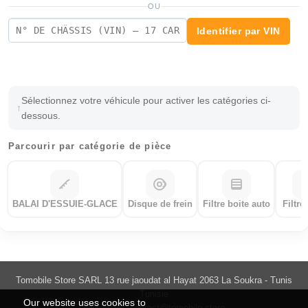
OU
Identifier par VIN
Sélectionnez votre véhicule pour activer les catégories ci-
dessous.
Parcourir par catégorie de pièce
BALAI D'ESSUIE-GLACE
Disque de frein
Filtre boite auto
Filtre
Tomobile Store SARL 13 rue jaoudat al Hayat 2063 La Soukra - Tunis
Tunisie
Our website uses cookies to
55033035 -
contact@tomobile.store