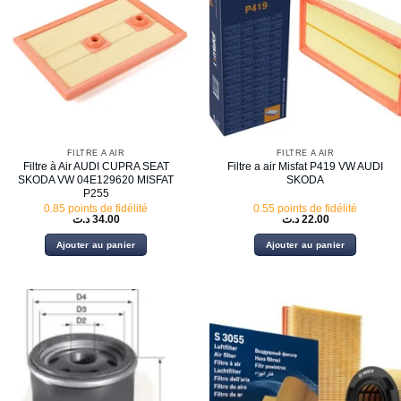
FILTRE À AIR
FILTRE À AIR
Filtre à Air AUDI CUPRA SEAT
Filtre a air Misfat P419 VW AUDI
SKODA VW 04E129620 MISFAT
SKODA
P255
0.85 points de fidélité
0.55 points de fidélité
د.ت
34.00
د.ت
22.00
Ajouter au panier
Ajouter au panier