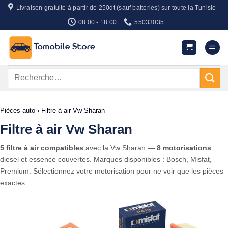
Passer
Livraison gratuite à partir de 250dt (sauf batteries) sur toute la Tunisie
au
08:00 - 18:00
55033035
contenu
Recherche
pour :
Pièces auto
›
Filtre à air Vw Sharan
Filtre à air Vw Sharan
5 filtre à air compatibles
avec la Vw Sharan —
8 motorisations
diesel et essence couvertes. Marques disponibles : Bosch, Misfat,
Premium. Sélectionnez votre motorisation pour ne voir que les pièces
exactes.