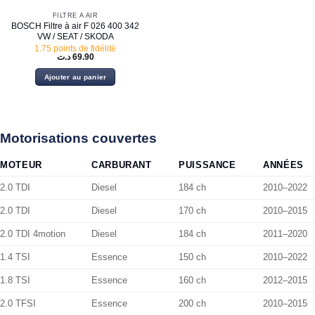
FILTRE À AIR
BOSCH Filtre à air F 026 400 342
VW / SEAT / SKODA
1.75 points de fidélité
د.ت
69.90
Ajouter au panier
Motorisations couvertes
MOTEUR
CARBURANT
PUISSANCE
ANNÉES
2.0 TDI
Diesel
184 ch
2010–2022
2.0 TDI
Diesel
170 ch
2010–2015
2.0 TDI 4motion
Diesel
184 ch
2011–2020
1.4 TSI
Essence
150 ch
2010–2022
1.8 TSI
Essence
160 ch
2012–2015
2.0 TFSI
Essence
200 ch
2010–2015