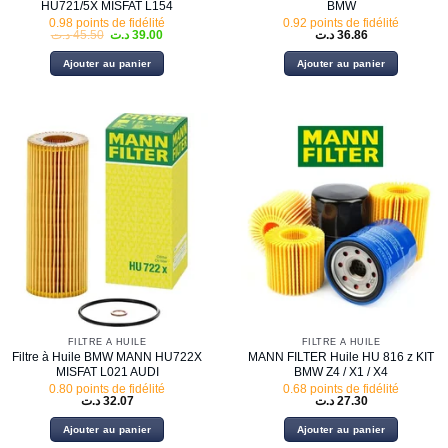
HU721/5X MISFAT L154
BMW
0.98 points de fidélité
0.92 points de fidélité
Le
Le
د.ت
45.50
د.ت
39.00
د.ت
36.86
prix
prix
initial
actuel
Ajouter au panier
Ajouter au panier
était :
est :
39.00 د.ت.
45.50 د.ت.
FILTRE À HUILE
FILTRE À HUILE
Filtre à Huile BMW MANN HU722X
MANN FILTER Huile HU 816 z KIT
MISFAT L021 AUDI
BMW Z4 / X1 / X4
0.80 points de fidélité
0.68 points de fidélité
د.ت
32.07
د.ت
27.30
Ajouter au panier
Ajouter au panier