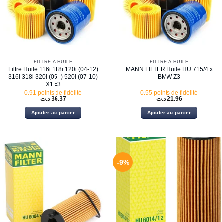
FILTRE À HUILE
FILTRE À HUILE
Filtre Huile 116i 118i 120i (04-12)
MANN FILTER Huile HU 715/4 x
316i 318i 320i (05–) 520i (07-10)
BMW Z3
X1 x3
0.91 points de fidélité
0.55 points de fidélité
د.ت
36.37
د.ت
21.96
Ajouter au panier
Ajouter au panier
-9%