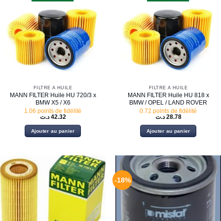
FILTRE À HUILE
FILTRE À HUILE
MANN FILTER Huile HU 720/3 x
MANN FILTER Huile HU 818 x
BMW X5 / X6
BMW / OPEL / LAND ROVER
1.06 points de fidélité
0.72 points de fidélité
د.ت
42.32
د.ت
28.78
Ajouter au panier
Ajouter au panier
-18%