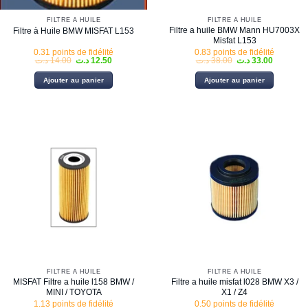
FILTRE À HUILE
FILTRE À HUILE
Filtre a huile BMW Mann HU7003X
Filtre à Huile BMW MISFAT L153
Misfat L153
0.31 points de fidélité
0.83 points de fidélité
Le
Le
Le
Le
د.ت
14.00
د.ت
12.50
د.ت
38.00
د.ت
33.00
prix
prix
prix
prix
initial
actuel
initial
actuel
Ajouter au panier
Ajouter au panier
était :
est :
était :
est :
38.00 د.ت.
12.50 د.ت.
14.00 د.ت.
FILTRE À HUILE
FILTRE À HUILE
MISFAT Filtre a huile l158 BMW /
Filtre a huile misfat l028 BMW X3 /
MINI / TOYOTA
X1 / Z4
1.13 points de fidélité
0.50 points de fidélité