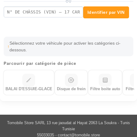
OU
Identifier par VIN
Sélectionnez votre véhicule pour activer les catégories ci-
dessous.
Parcourir par catégorie de pièce
BALAI D'ESSUIE-GLACE
Disque de frein
Filtre boite auto
Filtre
Tomobile Store SARL 13 rue jaoudat al Hayat 2063 La Soukra - Tunis
Tunisie
55033035 -
contact@tomobile.store