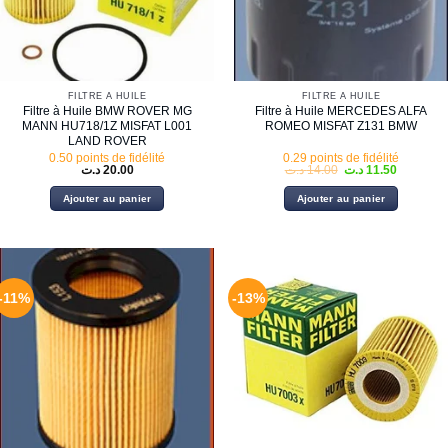
FILTRE À HUILE
FILTRE À HUILE
Filtre à Huile BMW ROVER MG
Filtre à Huile MERCEDES ALFA
MANN HU718/1Z MISFAT L001
ROMEO MISFAT Z131 BMW
LAND ROVER
0.50 points de fidélité
0.29 points de fidélité
Le
Le
د.ت
20.00
د.ت
14.00
د.ت
11.50
prix
prix
initial
actuel
Ajouter au panier
Ajouter au panier
était :
est :
14.00 د.ت.
-11%
-13%