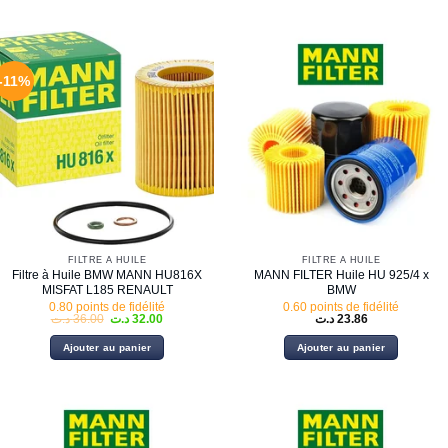
-11%
FILTRE À HUILE
FILTRE À HUILE
Filtre à Huile BMW MANN HU816X
MANN FILTER Huile HU 925/4 x
MISFAT L185 RENAULT
BMW
0.80 points de fidélité
0.60 points de fidélité
Le
Le
د.ت
36.00
د.ت
32.00
د.ت
23.86
prix
prix
initial
actuel
Ajouter au panier
Ajouter au panier
était :
est :
32.00 د.ت.
36.00 د.ت.