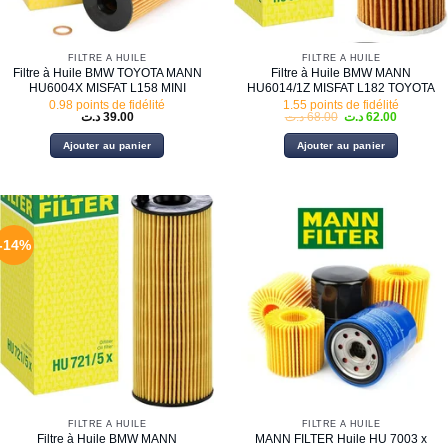
FILTRE À HUILE
FILTRE À HUILE
Filtre à Huile BMW TOYOTA MANN
Filtre à Huile BMW MANN
HU6004X MISFAT L158 MINI
HU6014/1Z MISFAT L182 TOYOTA
0.98 points de fidélité
1.55 points de fidélité
Le
Le
د.ت
39.00
د.ت
68.00
د.ت
62.00
prix
prix
initial
actuel
Ajouter au panier
Ajouter au panier
était :
est :
68.00 د.ت.
-14%
FILTRE À HUILE
FILTRE À HUILE
Filtre à Huile BMW MANN
MANN FILTER Huile HU 7003 x