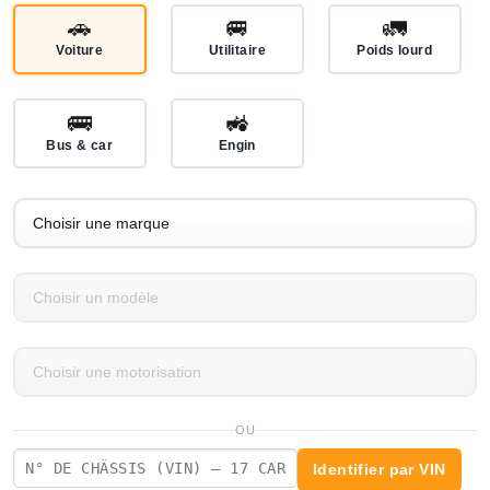
🚗
🚐
🚛
Voiture
Utilitaire
Poids lourd
🚌
🚜
Bus & car
Engin
OU
Identifier par VIN