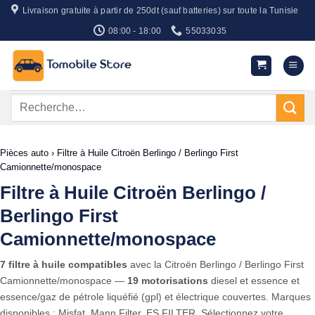
Passer
Livraison gratuite à partir de 250dt (sauf batteries) sur toute la Tunisie
au
08:00 - 18:00
55033035
contenu
Recherche
pour :
Pièces auto
›
Filtre à Huile Citroën Berlingo / Berlingo First
Camionnette/monospace
Filtre à Huile Citroën Berlingo /
Berlingo First
Camionnette/monospace
7 filtre à huile compatibles
avec la Citroën Berlingo / Berlingo First
Camionnette/monospace —
19 motorisations
diesel et essence et
essence/gaz de pétrole liquéfié (gpl) et électrique couvertes. Marques
disponibles : Misfat, Mann Filter, ES FILTER. Sélectionnez votre