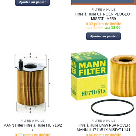
Ajouter au panier
FILTRE À HUILE
Filtre à Huile CITROËN PEUGEOT
MISFAT LM559
0.33 points de fidélité
Le
Le
د.ت
15.00
د.ت
13.00
prix
prix
initial
actuel
Ajouter au panier
était :
est :
15.00 د.ت.
FILTRE À HUILE
FILTRE À HUILE
MANN FIlter Filtre à Huile HU 716/2
Filtre à Huile BMW PSA ROVER
x
MANN HU711/51X MISFAT L141
0.77 points de fidélité
0.60 points de fidélité