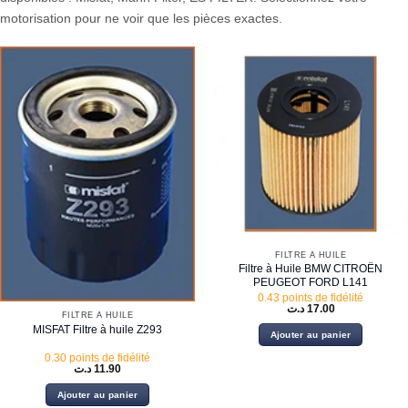
motorisation pour ne voir que les pièces exactes.
FILTRE À HUILE
Filtre à Huile BMW CITROËN
PEUGEOT FORD L141
0.43 points de fidélité
د.ت
17.00
FILTRE À HUILE
MISFAT Filtre à huile Z293
Ajouter au panier
0.30 points de fidélité
د.ت
11.90
Ajouter au panier