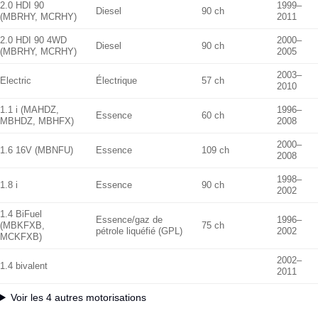
2.0 HDI 90
1999–
Diesel
90 ch
(MBRHY, MCRHY)
2011
2.0 HDI 90 4WD
2000–
Diesel
90 ch
(MBRHY, MCRHY)
2005
2003–
Electric
Électrique
57 ch
2010
1.1 i (MAHDZ,
1996–
Essence
60 ch
MBHDZ, MBHFX)
2008
2000–
1.6 16V (MBNFU)
Essence
109 ch
2008
1998–
1.8 i
Essence
90 ch
2002
1.4 BiFuel
Essence/gaz de
1996–
(MBKFXB,
75 ch
pétrole liquéfié (GPL)
2002
MCKFXB)
2002–
1.4 bivalent
2011
Voir les 4 autres motorisations