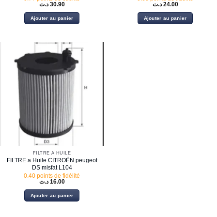
د.ت
30.90
د.ت
24.00
Ajouter au panier
Ajouter au panier
FILTRE À HUILE
FILTRE a Huile CITROËN peugeot
DS misfat L104
0.40 points de fidélité
د.ت
16.00
Ajouter au panier