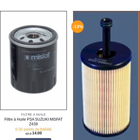
-13%
FILTRE À HUILE
Filtre à Huile PSA SUZUKI MISFAT
Z439
0.35 points de fidélité
د.ت
14.00