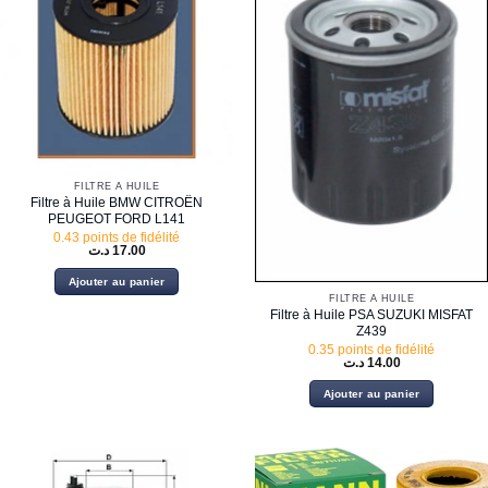
FILTRE À HUILE
Filtre à Huile BMW CITROËN
PEUGEOT FORD L141
0.43 points de fidélité
د.ت
17.00
Ajouter au panier
FILTRE À HUILE
Filtre à Huile PSA SUZUKI MISFAT
Z439
0.35 points de fidélité
د.ت
14.00
Ajouter au panier