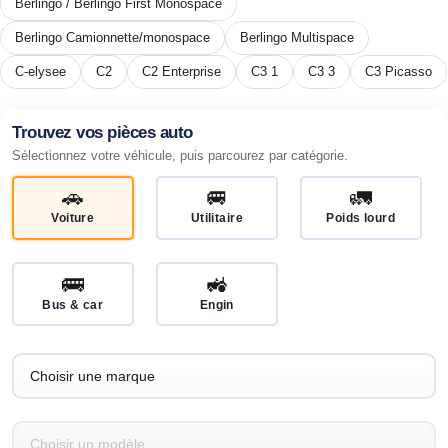
Berlingo / Berlingo First Monospace
Berlingo Camionnette/monospace
Berlingo Multispace
C-elysee
C2
C2 Enterprise
C3 1
C3 3
C3 Picasso
Trouvez vos pièces auto
Sélectionnez votre véhicule, puis parcourez par catégorie.
🚗
🚐
🚛
Voiture
Utilitaire
Poids lourd
🚌
🚜
Bus & car
Engin