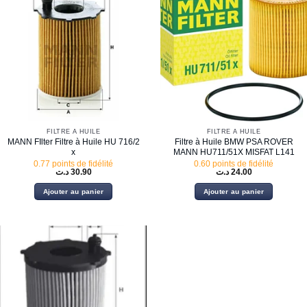
FILTRE À HUILE
FILTRE À HUILE
MANN FIlter Filtre à Huile HU 716/2
Filtre à Huile BMW PSA ROVER
x
MANN HU711/51X MISFAT L141
0.77 points de fidélité
0.60 points de fidélité
د.ت
30.90
د.ت
24.00
Ajouter au panier
Ajouter au panier