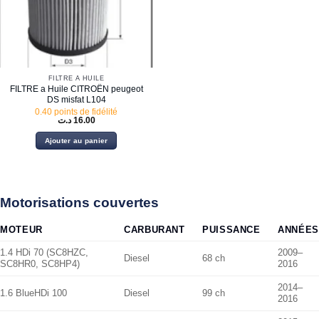
FILTRE À HUILE
FILTRE a Huile CITROËN peugeot
DS misfat L104
0.40 points de fidélité
د.ت
16.00
Ajouter au panier
Motorisations couvertes
MOTEUR
CARBURANT
PUISSANCE
ANNÉES
1.4 HDi 70 (SC8HZC,
2009–
Diesel
68 ch
SC8HR0, SC8HP4)
2016
2014–
1.6 BlueHDi 100
Diesel
99 ch
2016