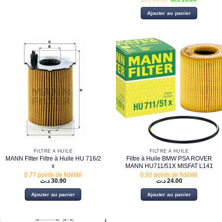
prix
prix
initial
actuel
Ajouter au panier
était :
est :
15.00 د.ت.
FILTRE À HUILE
FILTRE À HUILE
MANN FIlter Filtre à Huile HU 716/2
Filtre à Huile BMW PSA ROVER
x
MANN HU711/51X MISFAT L141
0.77 points de fidélité
0.60 points de fidélité
د.ت
30.90
د.ت
24.00
Ajouter au panier
Ajouter au panier