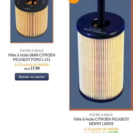
FILTRE À HUILE
Filtre à Huile BMW CITROËN
PEUGEOT FORD L141
0.43 points de fidélité
د.ت
17.00
Ajouter au panier
FILTRE À HUILE
Filtre à Huile CITROËN PEUGEOT
MISFAT LM559
0.33 points de fidélité
Le
Le
د.ت
15.00
د.ت
13.00