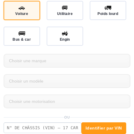
🚗
🚐
🚛
Voiture
Utilitaire
Poids lourd
🚌
🚜
Bus & car
Engin
OU
Identifier par VIN