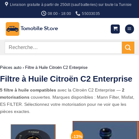
Passer
Livraison gratuite à partir de 250dt (sauf batteries) sur toute la Tunisie
au
08:00 - 18:00
55033035
contenu
Recherche
pour :
Pièces auto
›
Filtre à Huile Citroën C2 Enterprise
Filtre à Huile Citroën C2 Enterprise
5 filtre à huile compatibles
avec la Citroën C2 Enterprise —
2
motorisations
couvertes. Marques disponibles : Mann Filter, Misfat,
ES FILTER. Sélectionnez votre motorisation pour ne voir que les
pièces exactes.
-13%