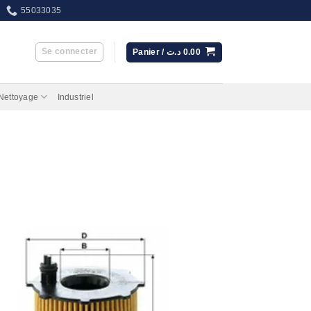
55033035
Se connecter
Panier /
د.ت
0.00
 Nettoyage
Industriel