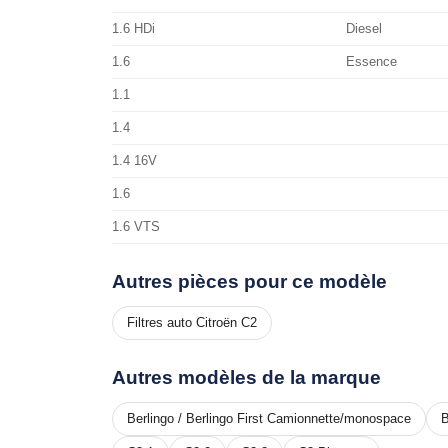
1.6 HDi
Diesel
1.6
Essence
1.1
1.4
1.4 16V
1.6
1.6 VTS
Autres pièces pour ce modèle
Filtres auto Citroën C2
Autres modèles de la marque
Berlingo / Berlingo First Camionnette/monospace
B