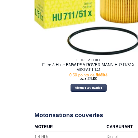
FILTRE À HUILE
Filtre à Huile BMW PSA ROVER MANN HU711/51X
MISFAT L141
0.60 points de fidélité
د.ت
24.00
Ajouter au panier
Motorisations couvertes
MOTEUR
CARBURANT
1.4 HDi
Diesel