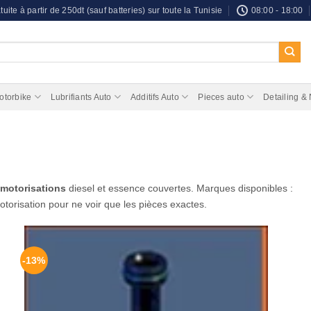
tuite à partir de 250dt (sauf batteries) sur toute la Tunisie
08:00 - 18:00
otorbike
Lubrifiants Auto
Additifs Auto
Pieces auto
Detailing &
 motorisations
diesel et essence couvertes. Marques disponibles :
otorisation pour ne voir que les pièces exactes.
-13%