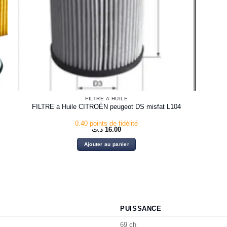
FILTRE À HUILE
FILTRE a Huile CITROËN peugeot DS misfat L104
0.40 points de fidélité
د.ت
16.00
Ajouter au panier
PUISSANCE
69 ch