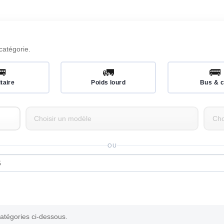
catégorie.
🚐
🚛
🚌
itaire
Poids lourd
Bus & c
OU
catégories ci-dessous.